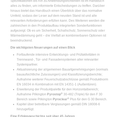
Spezifikationen bis hin zu Anwendungsrichtlinien ist im Handbuch
alles zu finden, um informierte Entscheidungen zu treffen. Darüber
hinaus bietet das Handbuch einen Überblick über das normative
Umfeld, sodass der Leser auf dem neusten Stand ist und alle
relevanten Anforderungen erfüllen kann. Des Weiteren werden die
zahlreichen in den Produktaufbau integrierten Sonderfunktionen
aufgezeigt. Ob es um Sicherheit, Schallschutz, Sonnenschutz oder
Wärmedämmung geht – die Vielfalt an kombinierbaren Optionen ist
beeindruckend.
Die wichtigsten Neuerungen auf einen Blick
Fortlaufende intensive Entwicklungs- und Prüfaktivitäten in
Trennwand-, Tür- und Fassadensystemen aller relevanter
Systempartner.
Aktualisierung der allgemeinen Bauartgenehmigungen (vormals
bauaufsichtliche Zulassungen) und Klassifizierungsberichte;
Aufnahme weiterer Feuerschutzabschlüsse gemäß Produktnorm
EN 16034 in Kombination mit EN 14351-1 (Außentüren).
Erweiterung der Produktpalette für den Horizontalbereich;
®
Aufnahme Pilkington
Pyrostop
30-482 (Triple) für den F 30
®
Bereich sowie Pilkington
Pyroclear
Plus für den G 30 Bereich.
Kapitel über betretbare Verglasungen gemäß DIN 18008-6
hinzugefügt.
Eine Erfolgsgeschichte seit über 45 Jahren