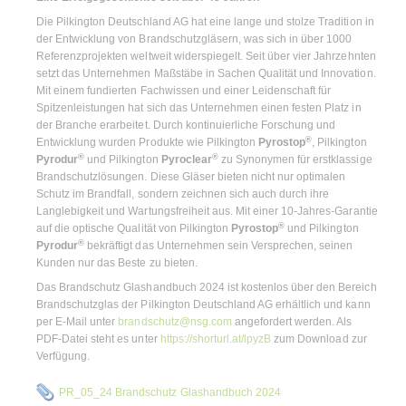
Die Pilkington Deutschland AG hat eine lange und stolze Tradition in
der Entwicklung von Brandschutzgläsern, was sich in über 1000
Referenzprojekten weltweit widerspiegelt. Seit über vier Jahrzehnten
setzt das Unternehmen Maßstäbe in Sachen Qualität und Innovation.
Mit einem fundierten Fachwissen und einer Leidenschaft für
Spitzenleistungen hat sich das Unternehmen einen festen Platz in
der Branche erarbeitet. Durch kontinuierliche Forschung und
®
Entwicklung wurden Produkte wie Pilkington
Pyrostop
, Pilkington
®
®
Pyrodur
und Pilkington
Pyroclear
zu Synonymen für erstklassige
Brandschutzlösungen. Diese Gläser bieten nicht nur optimalen
Schutz im Brandfall, sondern zeichnen sich auch durch ihre
Langlebigkeit und Wartungsfreiheit aus. Mit einer 10-Jahres-Garantie
®
auf die optische Qualität von Pilkington
Pyrostop
und Pilkington
®
Pyrodur
bekräftigt das Unternehmen sein Versprechen, seinen
Kunden nur das Beste zu bieten.
Das Brandschutz Glashandbuch 2024 ist kostenlos über den Bereich
Brandschutzglas der Pilkington Deutschland AG erhältlich und kann
per E-Mail unter
brandschutz@nsg.com
angefordert werden. Als
PDF-Datei steht es unter
https://shorturl.at/lpyzB
zum Download zur
Verfügung.
PR_05_24 Brandschutz Glashandbuch 2024