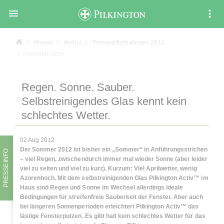

Presse
Archiv
Presseinformationen 2012
Pilkington Activ
Regen. Sonne. Sauber.
Selbstreinigendes Glas kennt kein
schlechtes Wetter.
02 Aug 2012
Der Sommer 2012 ist bisher ein „Sommer“ in Anführungsstrichen
PRESSEINFO
– viel Regen, zwischendurch immer mal wieder Sonne (aber leider
viel zu selten und viel zu kurz). Kurzum: Viel Aprilwetter, wenig
Azorenhoch. Mit dem selbstreinigenden Glas Pilkington
Activ™
im
Haus sind Regen und Sonne im Wechsel allerdings ideale
Bedingungen für streifenfreie Sauberkeit der Fenster. Aber auch
bei längeren Sonnenperioden erleichtert Pilkington
Activ™
das
lästige Fensterputzen. Es gibt halt kein schlechtes Wetter für das