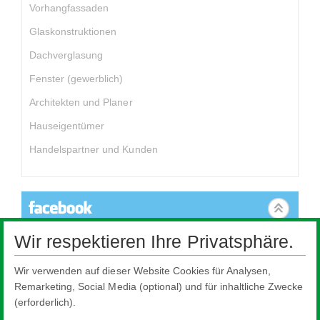
Vorhangfassaden
Glaskonstruktionen
Dachverglasung
Fenster (gewerblich)
Architekten und Planer
Hauseigentümer
Handelspartner und Kunden
Wir respektieren Ihre Privatsphäre.
Dieser Inhalt ist nicht verfügbar, da er Cookies benötigt, die nicht
akzeptiert wurden. Um die Einstellungen zu ändern, klicken Sie
hier.
Wir verwenden auf dieser Website Cookies für Analysen,
Remarketing, Social Media (optional) und für inhaltliche Zwecke
Cookie-Einstellungen
(erforderlich).