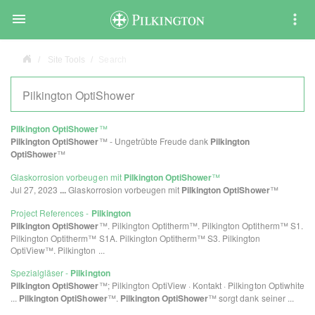

Site Tools
Search