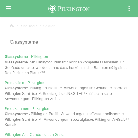

Site Tools
Search