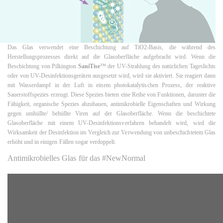
Das Glas verwendet eine Beschichtung auf TiO2-Basis, die während des
Herstellungsprozesses direkt auf die Glasoberfläche aufgebracht wird. Wenn die
Beschichtung von Pilkington
SaniTise
™ der UV-Strahlung des natürlichen Tageslichts
oder von UV-Desinfektionsgeräten ausgesetzt wird, wird sie aktiviert. Sie reagiert dann
mit Wasserdampf in der Luft in einem photokatalytischen Prozess, der reaktive
Sauerstoffspezies erzeugt. Diese Spezies bieten eine Reihe von Funktionen, darunter die
Fähigkeit, organische Spezies abzubauen, antimikrobielle Eigenschaften und Wirkung
gegen umhüllte/ behüllte Viren auf der Glasoberfläche. Wenn die beschichtete
Glasoberfläche mit einem UV-Desinfektionsverfahren behandelt wird, wird die
Wirksamkeit der Desinfektion im Vergleich zur Verwendung von unbeschichtetem Glas
erhöht und in einigen Fällen sogar verdoppelt.
Antimikrobielles Glas für das #NewNormal