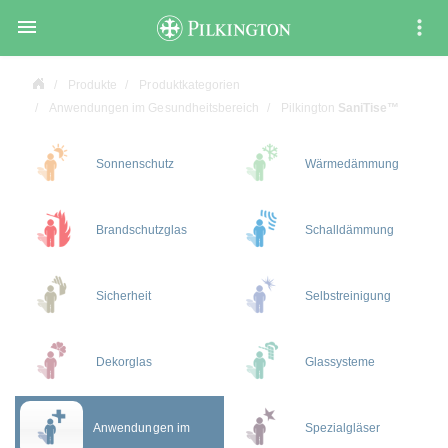

Produkte
Produktkategorien
Anwendungen im Gesundheitsbereich
Pilkington
SaniTise™
Sonnenschutz
Wärmedämmung
Brandschutzglas
Schalldämmung
Sicherheit
Selbstreinigung
Dekorglas
Glassysteme
Anwendungen im
Spezialgläser