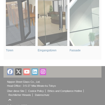
Türen
Eingangstüren
Fassade
In
Nippon Sheet Glass Co., Ltd.
Head Office - 3-5-27 Mita Minato-ku Tokyo
Über diese Site
Cookie Policy
Ethics and Compliance Hotline
Rechtlicher Hinweis
Datenschutz
