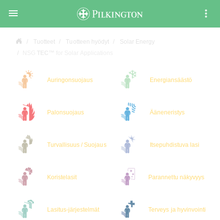

Tuotteet
Tuotteen hyödyt
Solar Energy
NSG
TEC™
for Solar Applications
Auringonsuojaus
Energiansäästö
Palonsuojaus
Ääneneristys
Turvallisuus / Suojaus
Itsepuhdistuva lasi
Koristelasit
Parannettu näkyvyys
Lasitus-järjestelmät
Terveys ja hyvinvointi