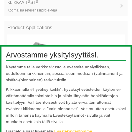
KLIKKAA TÄSTÄ
Kotimaisia referenssiprojekteja
Product Applications
Arvostamme yksityisyyttäsi.
Käytämme tällä verkkosivustolla evästeitä analytiikkaan,
uudelleenmarkkinointiin, sosiaaliseen mediaan (valinnainen) ja
sisältö-(olennainen) tarkoituksiin.
Klikkaamalla #Hyväksy kaikki”, hyväksyt evästeiden käytön ei-
välttämättömiin toimintoihin ja niihin liittyvään henkilötietojen
käsittelyyn. Vaihtoehtoisesti voit hylätä ei-välttämättömät
evästeet klikkaamalla ”Vain olennaiset”. Voit muuttaa asetuksiasi
Fotojännitteet
milloin tahansa käymällä Evästekäytännöt -sivulla ja voit
muokata asetuksia tällä sivulla.
Lisätietoja saat lukemalla
Evästekäytäntömme
.