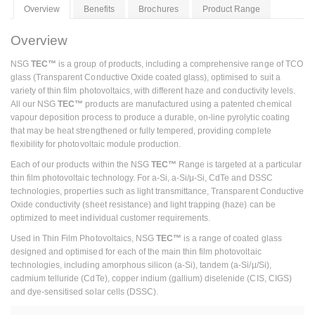
Overview
Benefits
Brochures
Product Range
Overview
NSG
TEC™
is a group of products, including a comprehensive range of TCO
glass (Transparent Conductive Oxide coated glass), optimised to suit a
variety of thin film photovoltaics, with different haze and conductivity levels.
All our NSG
TEC™
products are manufactured using a patented chemical
vapour deposition process to produce a durable, on-line pyrolytic coating
that may be heat strengthened or fully tempered, providing complete
flexibility for photovoltaic module production.
Each of our products within the NSG
TEC™
Range is targeted at a particular
thin film photovoltaic technology. For a-Si, a-Si/μ-Si, CdTe and DSSC
technologies, properties such as light transmittance, Transparent Conductive
Oxide conductivity (sheet resistance) and light trapping (haze) can be
optimized to meet individual customer requirements.
Used in Thin Film Photovoltaics, NSG
TEC™
is a range of coated glass
designed and optimised for each of the main thin film photovoltaic
technologies, including amorphous silicon (a-Si), tandem (a-Si/μ/Si),
cadmium telluride (CdTe), copper indium (gallium) diselenide (CIS, CIGS)
and dye-sensitised solar cells (DSSC).