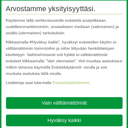
Automotive Glazing
Arvostamme yksityisyyttäsi.
Pilkington Sundym Select
Käytämme tällä verkkosivustolla evästeitä analytiikkaan,
Customer Support Services
uudelleenmarkkinointiin, sosiaaliseen mediaan (valinnainen) ja
Automotive Glass Replacement
sisältö-(olennainen) tarkoituksiin.
Specialised Transport
Klikkaamalla #Hyväksy kaikki”, hyväksyt evästeiden käytön ei-
FAQs
välttämättömiin toimintoihin ja niihin liittyvään henkilötietojen
käsittelyyn. Vaihtoehtoisesti voit hylätä ei-välttämättömät
Ota yhteyttä
evästeet klikkaamalla ”Vain olennaiset”. Voit muuttaa asetuksiasi
milloin tahansa käymällä Evästekäytännöt -sivulla ja voit
muokata asetuksia tällä sivulla.
Lisätietoja saat lukemalla
Evästekäytäntömme
.
Nippon Sheet Glass Co., Ltd.
Head Office - 3-5-27 Mita Minato-ku Tokyo
Vain välttämättömät
About this site
Cookie Policy
Ethics and Compliance Hotline
Legal
Notice
Tietosuoja

Hyväksy kaikki
© Copyright 2026