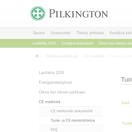
Suomi
Urasivusto
Tietoa yhtiöstä
Kestävä keh
Lasifakta 2024
Energiamääräykset
Oikea lasi oikean p
Teollisuusasiakkaat
CE-merkintä
Tuote- ja CE-
Lasifakta 2024
Tuo
Energiamääräykset
Oikea lasi oikean paikkaan
CE-merkintä
CE merkinnän dokumentit
Tuote- ja CE-merkintätietoa
FAQ