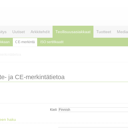
itys
Uutiset
Arkkitehdit
Teollisuusasiakkaat
Tuotteet
Media
aikkaan
CE-merkintä
ISO sertifikaatit
merkintätietoa
te- ja CE-merkintätietoa