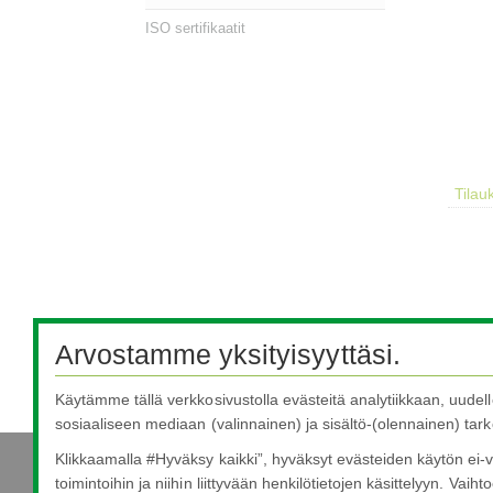
ISO sertifikaatit
Arvostamme yksityisyyttäsi.
Käytämme tällä verkkosivustolla evästeitä analytiikkaan, uudel
sosiaaliseen mediaan (valinnainen) ja sisältö-(olennainen) tarko
Klikkaamalla #Hyväksy kaikki”, hyväksyt evästeiden käytön ei-v
toimintoihin ja niihin liittyvään henkilötietojen käsittelyyn. Vaihto