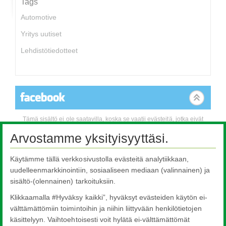
Tags
Automotive
Yritys uutiset
Lehdistötiedotteet
Tämä sisältö ei ole saatavilla, koska se vaatii evästeitä, jotka eivät
ole tällä hetkellä sallittuja. Voit muuttaa asetuksiasi klikkaamalla
Arvostamme yksityisyyttäsi.
tästä.
Käytämme tällä verkkosivustolla evästeitä analytiikkaan,
Evästeasetukset
uudelleenmarkkinointiin, sosiaaliseen mediaan (valinnainen) ja
sisältö-(olennainen) tarkoituksiin.
Klikkaamalla #Hyväksy kaikki”, hyväksyt evästeiden käytön ei-
välttämättömiin toimintoihin ja niihin liittyvään henkilötietojen
käsittelyyn. Vaihtoehtoisesti voit hylätä ei-välttämättömät