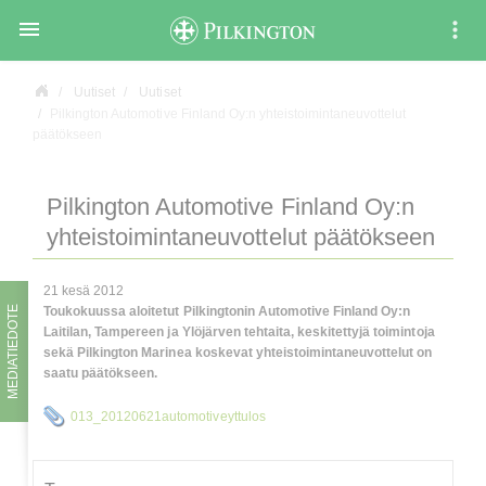

Uutiset
Uutiset
Pilkington Automotive Finland Oy:n yhteistoimintaneuvottelut
päätökseen
Pilkington Automotive Finland Oy:n
yhteistoimintaneuvottelut päätökseen
21 kesä 2012
MEDIATIEDOTE
Toukokuussa aloitetut Pilkingtonin Automotive Finland Oy:n
Laitilan, Tampereen ja Ylöjärven tehtaita, keskitettyjä toimintoja
sekä Pilkington Marinea koskevat yhteistoimintaneuvottelut on
saatu päätökseen.
013_20120621automotiveyttulos