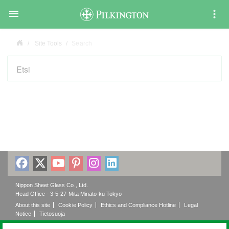

Site Tools
Search
Nippon Sheet Glass Co., Ltd.
Head Office - 3-5-27 Mita Minato-ku Tokyo
About this site
Cookie Policy
Ethics and Compliance Hotline
Legal
Notice
Tietosuoja
