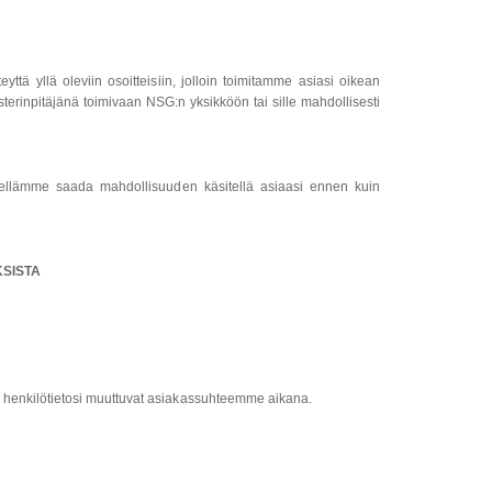
eyttä yllä oleviin osoitteisiin, jolloin toimitamme asiasi oikean
isterinpitäjänä toimivaan NSG:n yksikköön tai sille mahdollisesti
ielellämme saada mahdollisuuden käsitellä asiaasi ennen kuin
KSISTA
jos henkilötietosi muuttuvat asiakassuhteemme aikana.