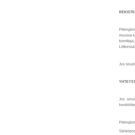
REKISTE
Pilkington
muussa kui
toimittaj
Liitteessä
Jos sinull
YHTEYST
Jos sinul
henkilötie
Pilkingto
Sähköpos