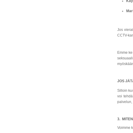
Käyt
Mark
Jos viera
CCTV-kame
Emme ke
seksuaali
myöskään 
JOS JÄT
Silloin k
voi tehdä
palvelun,
3. MITE
Voimme ker