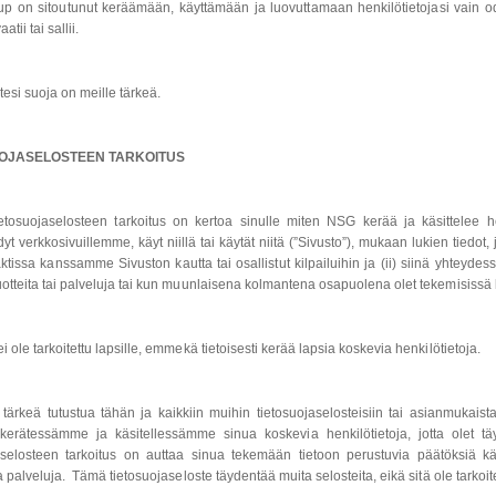
 on sitoutunut keräämään, käyttämään ja luovuttamaan henkilötietojasi vain odot
aatii tai sallii.
tesi suoja on meille tärkeä.
OJASELOSTEEN TARKOITUS
tosuojaselosteen tarkoitus on kertoa sinulle miten NSG kerää ja käsittelee he
dyt verkkosivuillemme, käyt niillä tai käytät niitä (”Sivusto”), mukaan lukien tiedot, 
ktissa kanssamme Sivuston kautta tai osallistut kilpailuihin ja (ii) siinä yhteydess
uotteita tai palveluja tai kun muunlaisena kolmantena osapuolena olet tekemisis
i ole tarkoitettu lapsille, emmekä tietoisesti kerää lapsia koskevia henkilötietoja.
tärkeä tutustua tähän ja kaikkiin muihin tietosuojaselosteisiin tai asianmukaista 
 kerätessämme ja käsitellessämme sinua koskevia henkilötietoja, jotta olet tä
aselosteen tarkoitus on auttaa sinua tekemään tietoon perustuvia päätöksiä käyt
ja palveluja. Tämä tietosuojaseloste täydentää muita selosteita, eikä sitä ole tarkoi