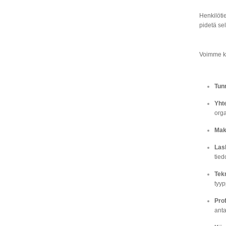
Henkilöti
pidetä sel
Voimme ker
Tunn
Yht
orga
Mak
Las
tied
Tekn
tyyp
Prof
anta