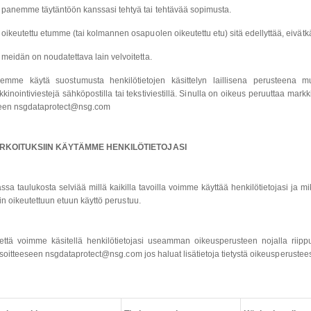
panemme täytäntöön kanssasi tehtyä tai tehtävää sopimusta.
oikeutettu etumme (tai kolmannen osapuolen oikeutettu etu) sitä edellyttää, eivätkä 
meidän on noudatettava lain velvoitetta.
emme käytä suostumusta henkilötietojen käsittelyn laillisena perusteena 
kinointiviestejä sähköpostilla tai tekstiviestillä. Sinulla on oikeus peruuttaa mar
seen nsgdataprotect@nsg.com
ARKOITUKSIIN KÄYTÄMME HENKILÖTIETOJASI
assa taulukosta selviää millä kaikilla tavoilla voimme käyttää henkilötietojasi ja 
n oikeutettuun etuun käyttö perustuu.
tä voimme käsitellä henkilötietojasi useamman oikeusperusteen nojalla riippue
osoitteeseen nsgdataprotect@nsg.com jos haluat lisätietoja tietystä oikeusperusteest