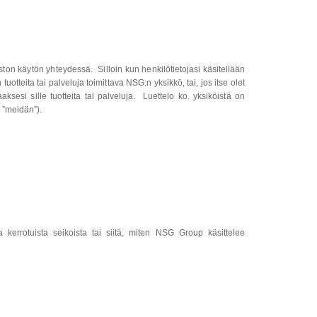
uston käytön yhteydessä. Silloin kun henkilötietojasi käsitellään
tteita tai palveluja toimittava NSG:n yksikkö, tai, jos itse olet
ksesi sille tuotteita tai palveluja. Luettelo ko. yksiköistä on
i ”meidän”).
 kerrotuista seikoista tai siitä, miten NSG Group käsittelee