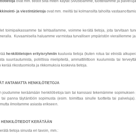
tötietoja
ovat mm. tiedot siitä miten käytät Sivustoamme, tuotteitamme ja palvelu
kinointi- ja viestintätietoja
ovat mm. meiltä tai kolmansilta tahoilta vastaanottami
ilet toimipaikassamme tai tehtaallamme, voimme kerätä tietoja, jota tarvitaan tu
ralla. Kuvaamisella haluamme varmistaa turvallisen ympäristön vieraillemme ja h
rää
henkilötietojen erityisryhmiin
kuuluvia tietoja (kuten rotua tai etnistä alkupe
sta suuntautumista, poliittisia mielipiteitä, ammattiliittoon kuulumista tai terveyt
kerää rikostuomioita ja rikkomuksia koskevia tietoja.
ÄT ANTAMATTA HENKILÖTIETOJA
un joudumme keräämään henkilötietoja lain tai kanssasi tekemämme sopimuksen per
 tai panna täytäntöön sopimusta (esim. toimittaa sinulle tuotteita tai palveluj
 mutta ilmoitamme asiasta erikseen.
N HENKILÖTIEDOT KERÄTÄÄN
ätä tietoja sinusta eri tavoin, mm.: