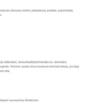
keita tai ollessasi meihin yhteydessä postitse, puhelimitse,
un
laitteistasi, selauskäyttäytymisestäsi ja -tavoistasi.
ogioita. Voimme saada sinua koskevia teknisiä tietoja, jos käyt
me alla.
tojasi seuraavissa tilanteissa: