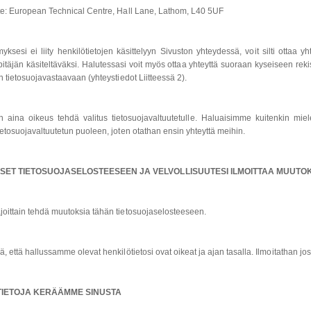
te: European Technical Centre, Hall Lane, Lathom, L40 5UF
ksesi ei liity henkilötietojen käsittelyyn Sivuston yhteydessä, voit silti ottaa yht
npitäjän käsiteltäväksi. Halutessasi voit myös ottaa yhteyttä suoraan kyseiseen rek
n tietosuojavastaavaan (yhteystiedot Liitteessä 2).
n aina oikeus tehdä valitus tietosuojavaltuutetulle. Haluaisimme kuitenkin m
ietosuojavaltuutetun puoleen, joten otathan ensin yhteyttä meihin.
ET TIETOSUOJASELOSTEESEEN JA VELVOLLISUUTESI ILMOITTAA MUUTO
oittain tehdä muutoksia tähän tietosuojaselosteeseen.
ä, että hallussamme olevat henkilötietosi ovat oikeat ja ajan tasalla. Ilmoitathan 
 TIETOJA KERÄÄMME SINUSTA