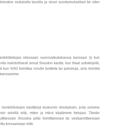
ustesi mukaisilla tavoilla ja sinun suostumuksellasi tai siten
nkilötietojasi ollessaan vuorovaikutuksessa kanssasi (i) kun
joita mahdollisesti annat Sivuston kautta, kun tilaat uutiskirjeitä,
ä kun NSG toimittaa sinulle tuotteita tai palveluja, sinä toimitat
sä kanssamme.
henkilötietojen käsittelyä koskeviin ilmoituksiin, joita voimme
ysin selvillä siitä, miten ja miksi käytämme tietojasi. Tämän
täessäsi Sivustoa ja/tai toimittaessasi tai vastaanottaessasi
tettu korvaamaan niitä.