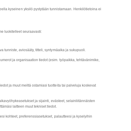
teella kyseinen yksilö pystytään tunnistamaan. Henkilötietoina ei
me luokitelleet seuraavasti:
 tunniste, aviosääty, titteli, syntymäaika ja sukupuoli.
numerot ja organisaation tiedot (esim. työpaikka, tehtävänimike,
iedot ja muut meiltä ostamiasi tuotteita tai palveluja koskevat
aikavyöhykeasetukset ja sijainti, evästeet, selainliitännäisten
ttämäsi laitteen muut tekniset tiedot.
esi kohteet, preferenssiasetukset, palautteesi ja kyselyihin