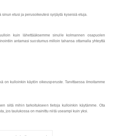
sinun etusi ja perusoikeutesi syrjäytä kyseisiä etuja.
muulloin kuin lähettääksemme sinulle kolmannen osapuolen
kkinointiin antamasi suostumus milloin tahansa ottamalla yhteyttä
mikä on kulloinkin käytön oikeusperuste. Tarvittaessa ilmoitamme
n siitä mihin tarkoitukseen tietoja kulloinkin käytämme. Ota
a, jos taulukossa on mainittu niitä useampi kuin yksi.