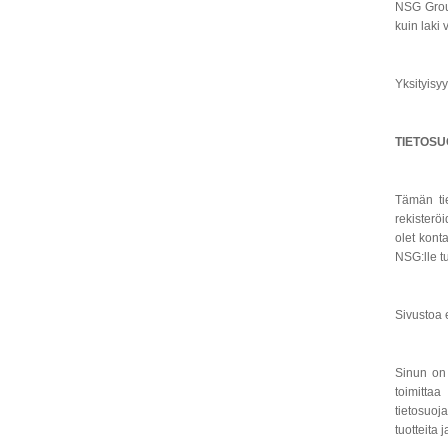
NSG Group
kuin laki v
Yksityisyy
TIETOSU
Tämän tie
rekisteröi
olet konta
NSG:lle t
Sivustoa e
Sinun on 
toimittaa
tietosuoj
tuotteita 