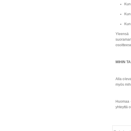
Kun 
Kun 
Kun 
Yleensä 
suoramark
osoittee
MIHIN T
Alla olev
myös mihi
Huomaa et
yhteyttä 