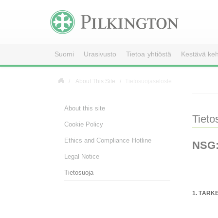
Suomi
Urasivusto
Tietoa yhtiöstä
Kestävä keh
About This Site
Tietosuojaseloste
About this site
Tieto
Cookie Policy
Ethics and Compliance Hotline
NSG:n
Legal Notice
Tietosuoja
1. TÄRK