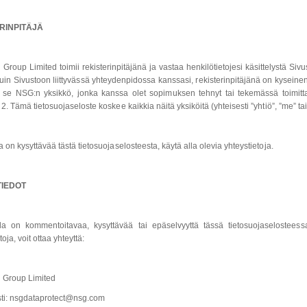
RINPITÄJÄ
 Group Limited toimii rekisterinpitäjänä ja vastaa henkilötietojesi käsittelystä Siv
n Sivustoon liittyvässä yhteydenpidossa kanssasi, rekisterinpitäjänä on kyseinen tuo
a, se NSG:n yksikkö, jonka kanssa olet sopimuksen tehnyt tai tekemässä toimittaa
 2. Tämä tietosuojaseloste koskee kaikkia näitä yksiköitä (yhteisesti ”yhtiö”, ”me” ta
a on kysyttävää tästä tietosuojaselosteesta, käytä alla olevia yhteystietoja.
IEDOT
la on kommentoitavaa, kysyttävää tai epäselvyyttä tässä tietosuojaselosteessa
toja, voit ottaa yhteyttä:
n Group Limited
ti: nsgdataprotect@nsg.com