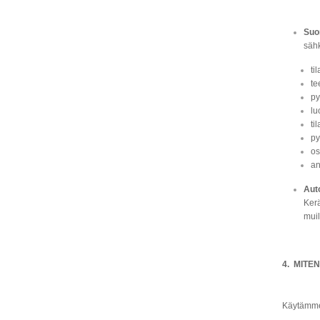
Suor
sähk
ti
te
py
lu
ti
py
os
an
Aut
Kerä
muil
4. MITE
Käytämme 