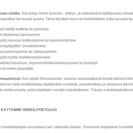
aan sinulta.
Voit antaa meille tunniste-, yhteys- ja maksutietosi täyttäessäsi lomak
öpostitse tai muulla tavalla. Tämä käsittää myös ne henkilötiedot, jotka luovutat k
laat meiltä tuotteita tai palveluja
et liiketoimia kanssamme
ydät neuvoja tuotteistamme tai palveluistamme
ot käyttäjätilin Sivustollamme
laat palvelujamme tai julkaisujamme
ydät meiltä markkinointiviestejä
allistut kilpailuun, myynninedistämiskampanjaan tai kyselyyn
nat meille palautetta.
omaattisesti.
Kun käytät Sivustoamme, voimme automaattisesti kerätä teknisiä tietoja 
ämme näitä henkilötietoja käyttämällä evästeitä, palvelinlokeja ja vastaavia teknol
la verkkosivuilla, joilla käytetään meidän evästeitämme. Tutustu evästekäytäntööm
N KÄYTÄMME HENKILÖTIETOJASI
henkilötietojasi ainoastaan lain sallimalla tavalla. Yleisimmin käytämme henkilötie