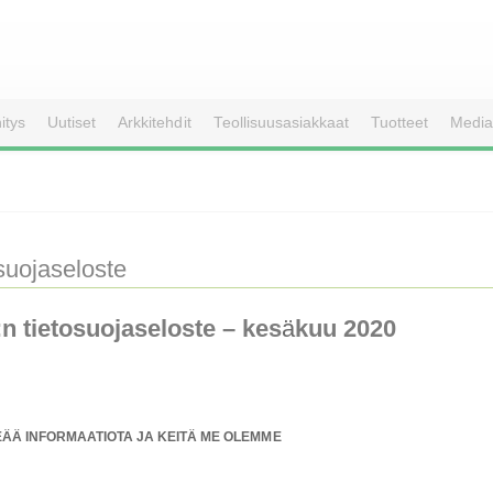
itys
Uutiset
Arkkitehdit
Teollisuusasiakkaat
Tuotteet
Media
suojaseloste
 tietosuojaseloste – kes
ä
kuu 2020
EÄÄ INFORMAATIOTA JA KEITÄ ME OLEMME