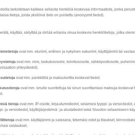
edoilla tarkoitetaan kaikkea sellaista henkilöä koskevaa informaatiota, jonka perus
laisia tietoja, joista yksilöivä tieto on poistettu (anonyymit tiedot).
ätä, käyttää, säilyttää ja siirtää erilaisia sinua koskevia henkilötietoja, jotka olem
istetietoja
ovat mm. etunimi, entinen ja nykyinen sukunimi, käyttäjänimi tai vastaava
eystietoja
ovat mm. nimi, laskutusosoite, toimitusosoite, sähköpostiosoite, puhelin
nisaation yhteystiedot).
sutietoja
ovat mm. pankkitiliä ja maksukorttia koskevat tiedot.
kutustietoja
ovat mm. sinulle suoritettuja tai sinun suorittamiasi maksuja koskevat t
ot.
isiä tietoja
ovat mm. IP-osoite, kirjautumistiedot, selaimesi tyyppi- ja versiotiedot, 
pi- ja versiotiedot, käyttöjärjestelmä- ja alustatiedot sekä Sivuston selaamiseen käy
iilitietoja
ovat mm. käyttäjänimi ja salasana, tekemäsi ostot ja tilaukset, kiinnostuks
masi vastaukset.