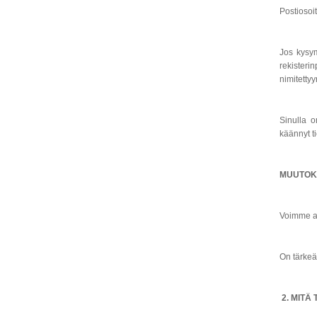
Postiosoi
Jos kysymy
rekisteri
nimitettyy
Sinulla o
käännyt t
MUUTOKS
Voimme aj
On tärkeä
2. MITÄ