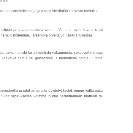
jamme
.
asi markkinointiviestejä ja muuta viestintää koskevat asetukset.
nnistusta ja turvatarkastusta varten. Voimme myös kuvata sinut
enkilöstöllemme. Tarkempia ohjeita voit saada tullessasi.
rää, uskonnollista tai aatteellista vakaumusta, sukupuolielämää,
tä koskevia tietoja tai geneettisiä ja biometrisiä tietoja). Emme
usteella ja jätät antamatta pyydetyt tiedot, emme välttämättä
a). Siinä tapauksessa voimme joutua peruuttamaan tuotteen tai