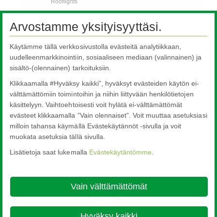
Rooflights
Automotive Products
Arvostamme yksityisyyttäsi.
Pilkington Sundym Select
Käytämme tällä verkkosivustolla evästeitä analytiikkaan,
Customer Support Services
uudelleenmarkkinointiin, sosiaaliseen mediaan (valinnainen) ja
Automotive Glass Replacement
sisältö-(olennainen) tarkoituksiin.
Specialised Transport
Klikkaamalla #Hyväksy kaikki”, hyväksyt evästeiden käytön ei-
FAQs
välttämättömiin toimintoihin ja niihin liittyvään henkilötietojen
käsittelyyn. Vaihtoehtoisesti voit hylätä ei-välttämättömät
Ota yhteyttä
evästeet klikkaamalla ”Vain olennaiset”. Voit muuttaa asetuksiasi
milloin tahansa käymällä Evästekäytännöt -sivulla ja voit
muokata asetuksia tällä sivulla.
Lisätietoja saat lukemalla
Evästekäytäntömme
.
Nippon Sheet Glass Co., Ltd.
Head Office - 3-5-27 Mita Minato-ku Tokyo
Vain välttämättömät
About this site
Cookie Policy
Ethics and Compliance Hotline
Legal
Notice
Tietosuoja

Hyväksy kaikki