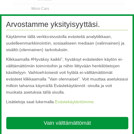
Micro Cars
Trucks
Arvostamme yksityisyyttäsi.
Off Road Vehicles
Käytämme tällä verkkosivustolla evästeitä analytiikkaan,
Bus and Coach
uudelleenmarkkinointiin, sosiaaliseen mediaan (valinnainen) ja
Rail
sisältö-(olennainen) tarkoituksiin.
Contact Us
Klikkaamalla #Hyväksy kaikki”, hyväksyt evästeiden käytön ei-
FAQs
välttämättömiin toimintoihin ja niihin liittyvään henkilötietojen
käsittelyyn. Vaihtoehtoisesti voit hylätä ei-välttämättömät
Ota yhteyttä
evästeet klikkaamalla ”Vain olennaiset”. Voit muuttaa asetuksiasi
milloin tahansa käymällä Evästekäytännöt -sivulla ja voit
muokata asetuksia tällä sivulla.
Lisätietoja saat lukemalla
Evästekäytäntömme
.
Nippon Sheet Glass Co., Ltd.
Head Office - 3-5-27 Mita Minato-ku Tokyo
Vain välttämättömät
About this site
Cookie Policy
Ethics and Compliance Hotline
Legal
Notice
Tietosuoja