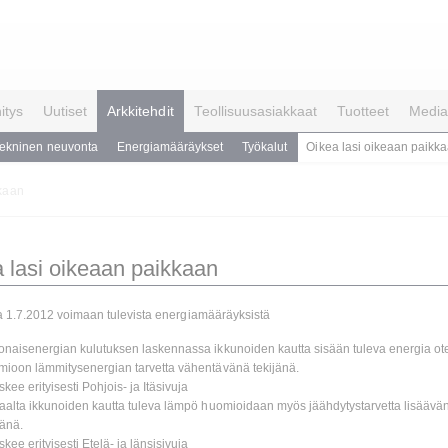
itys
Uutiset
Arkkitehdit
Teollisuusasiakkaat
Tuotteet
Media
ekninen neuvonta
Energiamääräykset
Työkalut
Oikea lasi oikeaan paikk
kkaan
 lasi oikeaan paikkaan
 1.7.2012 voimaan tulevista energiamääräyksistä
naisenergian kulutuksen laskennassa ikkunoiden kautta sisään tuleva energia ot
ioon lämmitysenergian tarvetta vähentävänä tekijänä.
skee erityisesti Pohjois- ja Itäsivuja
aalta ikkunoiden kautta tuleva lämpö huomioidaan myös jäähdytystarvetta lisäävä
jänä.
skee erityisesti Etelä- ja länsisivuja