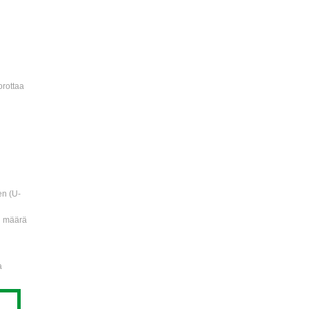
rottaa
en (U-
n määrä
a