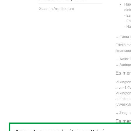
Huon
Glass in Architecture
elo
- Es
- Es
- Nä
→ Tämä jo
Edellä ma
ilmansuun
→ Kaikki i
→ Auringo
Esimerk
Pilkingto
arvo=1.0
Pilkingto
aurinkoen
(Jyväskyl
→Jos g-a
Esimerk
Pilkingto