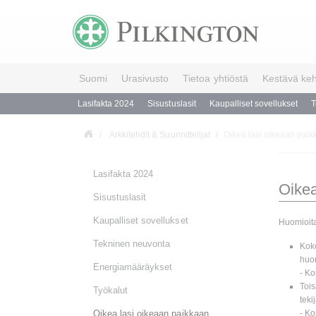
Suomi
Urasivusto
Tietoa yhtiöstä
Kestävä keh
Lasifakta 2024
Sisustuslasit
Kaupalliset sovellukset
T
Arkkitehdit & Suunnittelijat
Oikea lasi oikeaan pai
Lasifakta 2024
Oikea
Sisustuslasit
Kaupalliset sovellukset
Huomioita
Tekninen neuvonta
Koko
huom
Energiamääräykset
- Ko
Tois
Työkalut
teki
- Ko
Oikea lasi oikeaan paikkaan