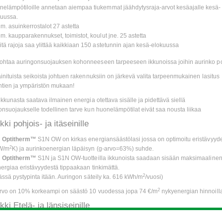
elämpötiloille annetaan aiempaa tiukemmat jäähdytysraja-arvot kesäajalle kesä-
kuussa.
im. asuinkerrostalot 27 astetta
im. kaupparakennukset, toimistot, koulut jne. 25 astetta
itä rajoja saa ylittää kaikkiaan 150 astetunnin ajan kesä-elokuussa
htaa auringonsuojauksen kohonneeseen tarpeeseen ikkunoissa joihin aurinko po
inituista seikoista johtuen rakennuksiin on järkevä valita tarpeenmukainen lasitus
tien ja ympäristön mukaan!
kkunasta saatava ilmainen energia otettava sisälle ja pidettävä siellä
nsuojaukselle todellinen tarve kun huonelämpötilat eivät saa nousta liikaa
ki pohjois- ja itäseinille
n
Optitherm™
S1N OW on kirkas energiansäästölasi jossa on optimoitu eristävyyd
2
W/m
K) ja aurinkoenergian läpäisyn (g-arvo=63%) suhde.
n
Optitherm™
S1N ja S1N OW-tuotteilla ikkunoista saadaan sisään maksimaaline
ergiaa eristävyydestä tippaakaan tinkimättä.
2
ässä pystypinta itään. Auringon säteily ka. 616 kWh/m
/vuosi)
2
rvo on 10% korkeampi on säästö 10 vuodessa jopa 74 €/m
nykyenergian hinnoill
ki Etelä- ja länsiseinille
n
Suncool™
70/35 OW-tuotteilla voidaan rajoittaa huoneeseen tulevaa auringon