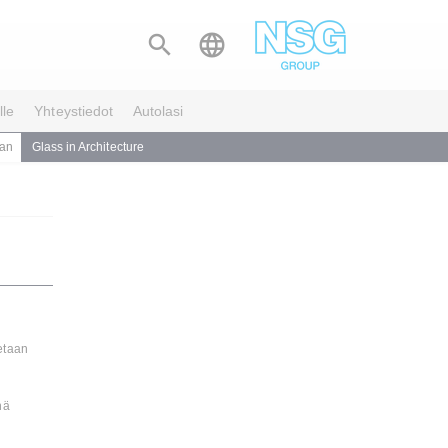


lle
Yhteystiedot
Autolasi
aan
Glass in Architecture
etaan
nä