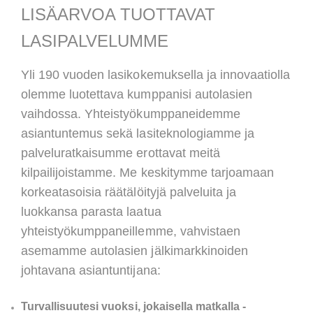
LISÄARVOA TUOTTAVAT
LASIPALVELUMME
Yli 190 vuoden lasikokemuksella ja innovaatiolla
olemme luotettava kumppanisi autolasien
vaihdossa. Yhteistyökumppaneidemme
asiantuntemus sekä lasiteknologiamme ja
palveluratkaisumme erottavat meitä
kilpailijoistamme. Me keskitymme tarjoamaan
korkeatasoisia räätälöityjä palveluita ja
luokkansa parasta laatua
yhteistyökumppaneillemme, vahvistaen
asemamme autolasien jälkimarkkinoiden
johtavana asiantuntijana:
Turvallisuutesi vuoksi, jokaisella matkalla -