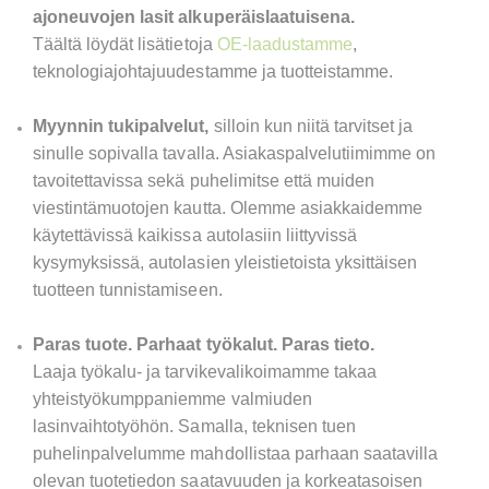
ajoneuvojen lasit alkuperäislaatuisena.
Täältä löydät lisätietoja
OE-laadustamme
,
teknologiajohtajuudestamme ja tuotteistamme.
Myynnin tukipalvelut,
silloin kun niitä tarvitset ja
sinulle sopivalla tavalla. Asiakaspalvelutiimimme on
tavoitettavissa sekä puhelimitse että muiden
viestintämuotojen kautta. Olemme asiakkaidemme
käytettävissä kaikissa autolasiin liittyvissä
kysymyksissä, autolasien yleistietoista yksittäisen
tuotteen tunnistamiseen.
Paras tuote. Parhaat työkalut. Paras tieto.
Laaja työkalu- ja tarvikevalikoimamme takaa
yhteistyökumppaniemme valmiuden
lasinvaihtotyöhön. Samalla, teknisen tuen
puhelinpalvelumme mahdollistaa parhaan saatavilla
olevan tuotetiedon saatavuuden ja korkeatasoisen