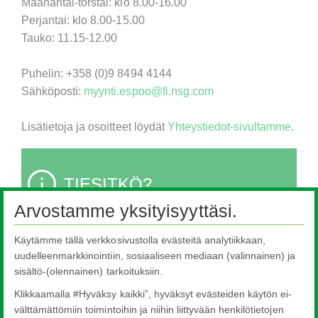
Maanantai-torstai: klo 8.00-16.00
Perjantai: klo 8.00-15.00
Tauko: 11.15-12.00
Puhelin: +358 (0)9 8494 4144
Sähköposti:
myynti.espoo@fi.nsg.com
Lisätietoja ja osoitteet löydät
Yhteystiedot-sivultamme
.
TIESITKÖ?
Arvostamme yksityisyyttäsi.
Pilkington keksi float-lasinvalmistuksen prosessin
Käytämme tällä verkkosivustolla evästeitä analytiikkaan,
yli 70 vuotta sitten. Nykyään tätä prosessia
uudelleenmarkkinointiin, sosiaaliseen mediaan (valinnainen) ja
sisältö-(olennainen) tarkoituksiin.
käyttävät maailmanlaajuisesti kaikki
lasinvalmistajat, lasin käyttötarkoituksesta
Klikkaamalla #Hyväksy kaikki”, hyväksyt evästeiden käytön ei-
riippumatta. Lue lisää
historiastamme
täältä.
välttämättömiin toimintoihin ja niihin liittyvään henkilötietojen