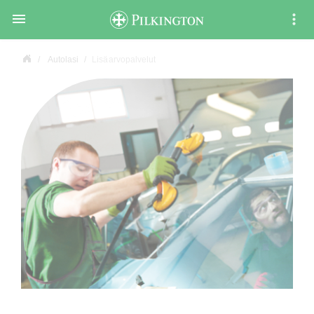

Autolasi
Lisäarvopalvelut