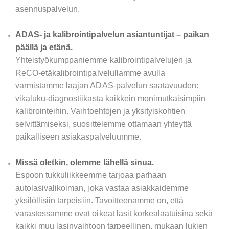
asennuspalvelun.
ADAS- ja kalibrointipalvelun asiantuntijat – paikan
päällä ja etänä.
Yhteistyökumppaniemme kalibrointipalvelujen ja
ReCO-etäkalibrointipalvelullamme avulla
varmistamme laajan ADAS-palvelun saatavuuden:
vikaluku-diagnostiikasta kaikkein monimutkaisimpiin
kalibrointeihin. Vaihtoehtojen ja yksityiskohtien
selvittämiseksi, suosittelemme ottamaan yhteyttä
paikalliseen asiakaspalveluumme.
Missä oletkin, olemme lähellä sinua.
Espoon tukkuliikkeemme tarjoaa parhaan
autolasivalikoiman, joka vastaa asiakkaidemme
yksilöllisiin tarpeisiin. Tavoitteenamme on, että
varastossamme ovat oikeat lasit korkealaatuisina sekä
kaikki muu lasinvaihtoon tarpeellinen, mukaan lukien