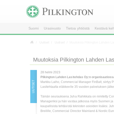
Suomi
Urasivusto
Tietoa yhtiöstä
Kestävä keh
Uutiset
Uutiset
Muutoksia Pilkington Lahden La
Muutoksia Pilkington Lahden Las
28 helmi 2023
Pilkington Lahden Lasitehdas Oy:n organisaatios
UUTISET
Markku Laiho, Commercial Manager FinBalt, siirtyy P
Lasitehtaalta eläkkeelle 35 vuoden palveluksen jälk
Tämän seurauksena Juha Rahikkala on nimitetty Co
Manageriksi ja hän vastaa jatkossa myös Suomen ja 
kaupallisista tehtävistä teknisten asioiden lisäksi. Ju
Breilille, Commercial Director Mainland & Nordic Eur