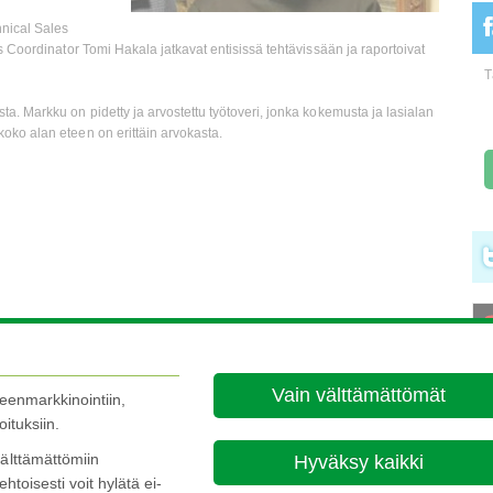
hnical Sales
 Coordinator Tomi Hakala jatkavat entisissä tehtävissään ja raportoivat
T
. Markku on pidetty ja arvostettu työtoveri, jonka kokemusta ja lasialan
oko alan eteen on erittäin arvokasta.
Vain välttämättömät
leenmarkkinointiin,
ituksiin.
About this site
Cookie P
älttämättömiin
Hyväksy kaikki

ehtoisesti voit hylätä ei-