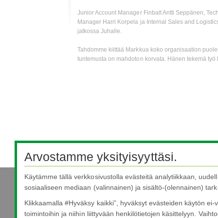
Junior Account Manager Finbalt Antti Seppänen, Tec
Manager Harri Korpela ja Internal Sales and Logistics
jatkossa Juhalle.
Tahdomme kiittää Markkua koko organisaation puolesta
tuntemusta on mahdoton korvata. Hänen tekemä työ k
Arvostamme yksityisyyttäsi.
Käytämme tällä verkkosivustolla evästeitä analytiikkaan, uudel
sosiaaliseen mediaan (valinnainen) ja sisältö-(olennainen) tarko
Nippon Sheet Glass Co., Ltd.
Klikkaamalla #Hyväksy kaikki”, hyväksyt evästeiden käytön ei-v
Head Office - 3-5-27 Mita Minato-ku Tokyo
toimintoihin ja niihin liittyvään henkilötietojen käsittelyyn. Vaihto