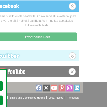
ämä sisältö ei ole saatavilla, koska se vaatii evästeitä, jotka
eivät ole tällä hetkellä sallittuja. Voit muuttaa asetuksiasi
klikkaamalla tästä.
Evästeasetukset
olicy
Ethics and Compliance Hotline
Legal Notice
Tietosuoja