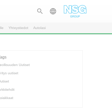


lle
Yhteystiedot
Autolasi
Tags
eollisuuden Uutiset
ritys uutiset
utiset
rkkitehdit
siakkaat