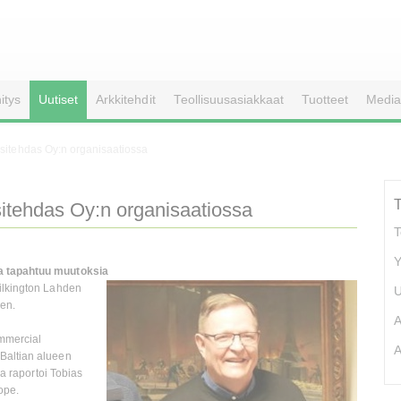
itys
Uutiset
Arkkitehdit
Teollisuusasiakkaat
Tuotteet
Media
sitehdas Oy:n organisaatiossa
itehdas Oy:n organisaatiossa
T
Y
sa tapahtuu muutoksia
ilkington Lahden
U
een.
A
mmercial
A
Baltian alueen
ha raportoi Tobias
ope.