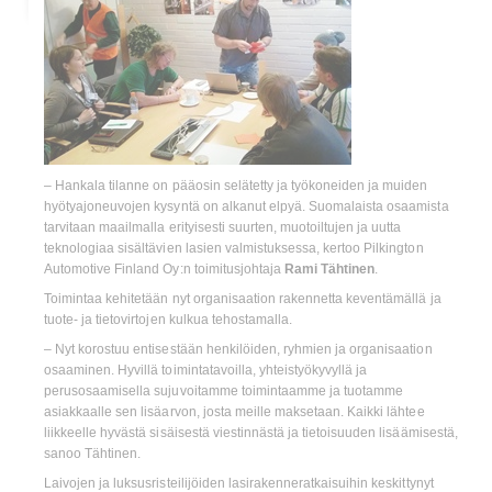
– Hankala tilanne on pääosin selätetty ja työkoneiden ja muiden
hyötyajoneuvojen kysyntä on alkanut elpyä. Suomalaista osaamista
tarvitaan maailmalla erityisesti suurten, muotoiltujen ja uutta
teknologiaa sisältävien lasien valmistuksessa, kertoo Pilkington
Automotive Finland Oy:n toimitusjohtaja
Rami Tähtinen
.
Toimintaa kehitetään nyt organisaation rakennetta keventämällä ja
tuote- ja tietovirtojen kulkua tehostamalla.
– Nyt korostuu entisestään henkilöiden, ryhmien ja organisaation
osaaminen. Hyvillä toimintatavoilla, yhteistyökyvyllä ja
perusosaamisella sujuvoitamme toimintaamme ja tuotamme
asiakkaalle sen lisäarvon, josta meille maksetaan. Kaikki lähtee
liikkeelle hyvästä sisäisestä viestinnästä ja tietoisuuden lisäämisestä,
sanoo Tähtinen.
Laivojen ja luksusristeilijöiden lasirakenneratkaisuihin keskittynyt