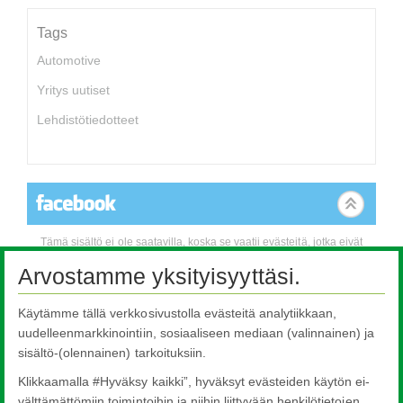
Tags
Automotive
Yritys uutiset
Lehdistötiedotteet
Tämä sisältö ei ole saatavilla, koska se vaatii evästeitä, jotka eivät
ole tällä hetkellä sallittuja. Voit muuttaa asetuksiasi klikkaamalla
Arvostamme yksityisyyttäsi.
tästä.
Käytämme tällä verkkosivustolla evästeitä analytiikkaan,
Evästeasetukset
uudelleenmarkkinointiin, sosiaaliseen mediaan (valinnainen) ja
sisältö-(olennainen) tarkoituksiin.
Klikkaamalla #Hyväksy kaikki”, hyväksyt evästeiden käytön ei-
välttämättömiin toimintoihin ja niihin liittyvään henkilötietojen