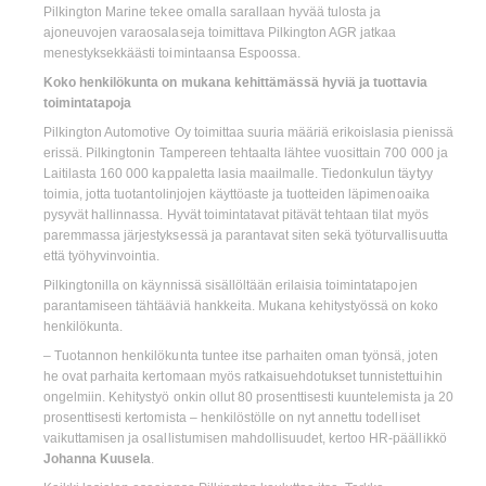
Pilkington Marine tekee omalla sarallaan hyvää tulosta ja
ajoneuvojen varaosalaseja toimittava Pilkington AGR jatkaa
menestyksekkäästi toimintaansa Espoossa.
Koko henkilökunta on mukana kehittämässä hyviä ja tuottavia
toimintatapoja
Pilkington Automotive Oy toimittaa suuria määriä erikoislasia pienissä
erissä. Pilkingtonin Tampereen tehtaalta lähtee vuosittain 700 000 ja
Laitilasta 160 000 kappaletta lasia maailmalle. Tiedonkulun täytyy
toimia, jotta tuotantolinjojen käyttöaste ja tuotteiden läpimenoaika
pysyvät hallinnassa. Hyvät toimintatavat pitävät tehtaan tilat myös
paremmassa järjestyksessä ja parantavat siten sekä työturvallisuutta
että työhyvinvointia.
Pilkingtonilla on käynnissä sisällöltään erilaisia toimintatapojen
parantamiseen tähtääviä hankkeita. Mukana kehitystyössä on koko
henkilökunta.
– Tuotannon henkilökunta tuntee itse parhaiten oman työnsä, joten
he ovat parhaita kertomaan myös ratkaisuehdotukset tunnistettuihin
ongelmiin. Kehitystyö onkin ollut 80 prosenttisesti kuuntelemista ja 20
prosenttisesti kertomista – henkilöstölle on nyt annettu todelliset
vaikuttamisen ja osallistumisen mahdollisuudet, kertoo HR-päällikkö
Johanna Kuusela
.