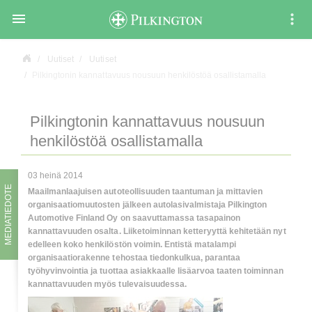

Uutiset
Uutiset
Pilkingtonin kannattavuus nousuun henkilöstöä osallistamalla
Pilkingtonin kannattavuus nousuun
henkilöstöä osallistamalla
03 heinä 2014
MEDIATIEDOTE
Maailmanlaajuisen autoteollisuuden taantuman ja mittavien
organisaatiomuutosten jälkeen autolasivalmistaja Pilkington
Automotive Finland Oy on saavuttamassa tasapainon
kannattavuuden osalta. Liiketoiminnan ketteryyttä kehitetään nyt
edelleen koko henkilöstön voimin. Entistä matalampi
organisaatiorakenne tehostaa tiedonkulkua, parantaa
työhyvinvointia ja tuottaa asiakkaalle lisäarvoa taaten toiminnan
kannattavuuden myös tulevaisuudessa.