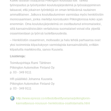
Kaikki lasialan osaajansa Pilkington kouluttaa itse. Tarkka
työnopastus ja työohjeiden koulutusjärjestelmä ja työssäoppiminen
takaavat, että jokainen työntekijä on oman tehtävänsä rautainen
ammattilainen. Jatkuva kouluttautuminen varmistaa myös henkilöstön
moniosaamisen, jonka merkitys korostuukin Pilkingtonissa koko ajan
enemmän. Oma koulutusjärjestelmä on osoittautunut erinomaiseksi,
sillä kansainvälisissäkin vertailuissa suomalaiset voivat olla ylpeitä
osaamisestaan ja työnsä luotettavuudesta.
– Henkilöstön osaaminen, motivaatio ja halu tehdä parhaansa ovat
yksi isoimmista kilpailukyvyn varmistajista kansainvälisillä, erittäin
kilpailuilla markkinoilla, sanoo Kuusela.
Lisätietoja:
Toimitusjohtaja Rami Tähtinen
Pilkington Automotive Finland Oy
p. 03 - 349 9111
HR-päällikkö Johanna Kuusela
Pilkington Automotive Finland Oy
p. 03 - 349 9111
http://www.epressi.com/tiedotteet/tyoelama/pilkingtonin-
kannattavuus-nousuun-henkilostoa-osallistamalla.html