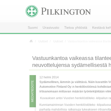
Suomi
Urasivusto
Tietoa yhtiöstä
Kestävä keh
Uutiset
Uutiset
Vastuunkantoa vaikeassa tilante
Vastuunkantoa vaikeassa tilantee
neuvottelujensa sydämellisestä 
12 helmi 2014
MEDIATIEDOTE
Sydämellinen, lämmin ja välittävä. Näin kuvattiin
Automotive Finland Oy:n henkilöstöönsä kohdistama
irtisanomaan mittavan määrän työntekijöitään vii
Kuvauksen antoi Vuoden henkilöstöteko -kilpailun ra
Kunniamaininnan Vuoden henkilöstöteko -kilpailussa 
parhaita mahdollisia ratkaisuja tukeakseen irtisanott