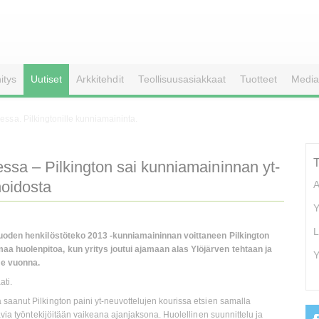
itys
Uutiset
Arkkitehdit
Teollisuusasiakkaat
Tuotteet
Media
essa. Pilkingtonille kunniamaininta.
ssa – Pilkington sai kunniamaininnan yt-
hoidosta
A
Y
L
 Vuoden henkilöstöteko 2013 -kunniamaininnan voittaneen Pilkington
a huolenpitoa, kun yritys joutui ajamaan alas Ylöjärven tehtaan ja
Y
me vuonna.
ati.
saanut Pilkington paini yt-neuvottelujen kourissa etsien samalla
avia työntekijöitään vaikeana ajanjaksona. Huolellinen suunnittelu ja