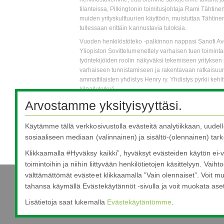
tilanteissa, Pilkingtonin toimitusjohtaja Rami Tähtine
muiden yrityskulttuurien käyttöön, muistuttaa Tähtinen,
tullessaan erittäin kannustavia tuloksia.
Vuoden henkilöstöteko -palkinnon nappasi Sanofi 
Yliopiston Sovittelumenettely varhaisen tuen toimint
työntekijöiden roolin näkyväksi tekemiseen yrityks
varhaiseen tunnistamiseen ja rakentavaan ratkaisuun
ammattilaisten yhdistys Henry ry. Yhdistys pyrkii keh
kilpailukykyä.
Arvostamme yksityisyyttäsi.
Lisätietoja:
Käytämme tällä verkkosivustolla evästeitä analytiikkaan, uudel
Toimitusjohtaja Rami Tähtinen
Pilkington Automotive Finland Oy
sosiaaliseen mediaan (valinnainen) ja sisältö-(olennainen) tarko
03-349 9111
Klikkaamalla #Hyväksy kaikki”, hyväksyt evästeiden käytön ei-v
toimintoihin ja niihin liittyvään henkilötietojen käsittelyyn. Vaihto
välttämättömät evästeet klikkaamalla ”Vain olennaiset”. Voit mu
tahansa käymällä Evästekäytännöt -sivulla ja voit muokata asetu
Nippon Sheet Glass Co., Ltd.
Lisätietoja saat lukemalla
Evästekäytäntömme
.
Head Office - 3-5-27 Mita Minato-ku Tokyo