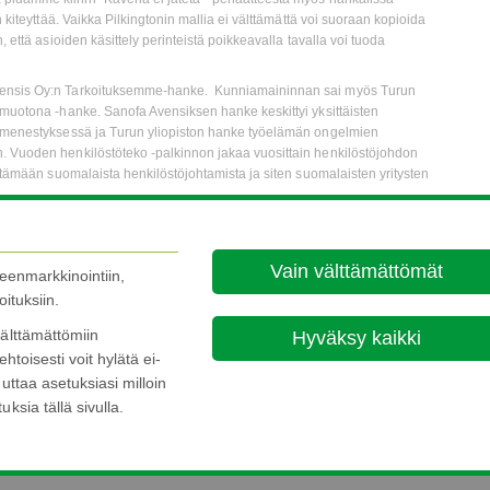
n kiteyttää. Vaikka Pilkingtonin mallia ei välttämättä voi suoraan kopioida
 että asioiden käsittely perinteistä poikkeavalla tavalla voi tuoda
Avensis Oy:n Tarkoituksemme-hanke. Kunniamaininnan sai myös Turun
amuotona -hanke. Sanofa Avensiksen hanke keskittyi yksittäisten
en menestyksessä ja Turun yliopiston hanke työelämän ongelmien
. Vuoden henkilöstöteko -palkinnon jakaa vuosittain henkilöstöjohdon
ittämään suomalaista henkilöstöjohtamista ja siten suomalaisten yritysten
Vain välttämättömät
leenmarkkinointiin,
ituksiin.
älttämättömiin
Hyväksy kaikki
ehtoisesti voit hylätä ei-
uttaa asetuksiasi milloin
ksia tällä sivulla.
About this site
Cookie P
