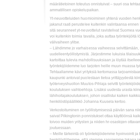
määrätietoinen toteutus onnistuivat – suuri osa tehtaan
ammatillisen opiskelupaikan.
Yt-neuvotteluiden huomioiminen yhtenä vuoden henki
jakanut raati perustelee kuitenkin valintaansa enne
sitä seuranneet yt-neuvottelut ravistelivat Suomea vu
voi kuitenkin toimia tavalla, joka auttaa työntekijöit
välivaiheen ylitse.
– Lähdimme jo varhaisessa vaiheessa selvittämään, 
uudelleentyöllistymistä. Järjestimme lukuisia tilaisuu
kartoittaa tulevia mahdollisuuksiaan ja löytää itsel
työntekijöidemme luo tarjoten heille muun muassa työs
Tehtaallamme kävi yrityksiä kertomassa tarjoamistaan
kaupunki antoivat puolestaan tietoa yrittäjyydestä kiin
työterveyshuollon Muutos-Pihlaja selvitti työntekijöide
koulutuksen vaihtoehtoja. Lisäksi uudesta urasta ki
lähihoitajakoulutuksen, johon osallistui kaiken kaikk
henkilöstöpäällikkö Johanna Kuusela kertoo.
Verkostoituminen on työllistymisessä päivän sana niin 
saivat Pilkingtonin ponnistukset ottaa käyttöönsä kaik
toivoo muiden yritysten ja niiden hr-osastojen ottava
joutuessaan.
– Meille tärkeintä oli työntekijöidemme hyvinvointi 
henkilöstöllemme, että olemme sanojemme takana ja p