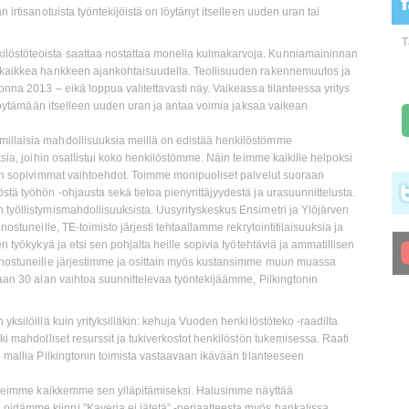
 irtisanotuista työntekijöistä on löytänyt itselleen uuden uran tai
T
löstöteoista saattaa nostattaa monella kulmakarvoja. Kunniamaininnan
n kaikkea hankkeen ajankohtaisuudella. Teollisuuden rakennemuutos ja
onna 2013 – eikä loppua valitettavasti näy. Vaikeassa tilanteessa yritys
ä löytämään itselleen uuden uran ja antaa voimia jaksaa vaikean
millaisia mahdollisuuksia meillä on edistää henkilöstömme
ksia, joihin osallistui koko henkilöstömme. Näin teimme kaikille helpoksi
leen sopivimmat vaihtoehdot. Toimme monipuoliset palvelut suoraan
tä työhön -ohjausta sekä tietoa pienyrittäjyydestä ja urasuunnittelusta.
 työllistymismahdollisuuksista. Uusyrityskeskus Ensimetri ja Ylöjärven
nostuneille, TE-toimisto järjesti tehtaallamme rekrytointitilaisuuksia ja
n työkykyä ja etsi sen pohjalta heille sopivia työtehtäviä ja ammatillisen
innostuneille järjestimme ja osittain myös kustansimme muun muassa
iaan 30 alan vaihtoa suunnittelevaa työntekijäämme, Pilkingtonin
yksilöillä kuin yrityksilläkin: kehuja Vuoden henkilöstöteko -raadilta
ki mahdolliset resurssit ja tukiverkostot henkilöstön tukemisessa. Raati
n mallia Pilkingtonin toimista vastaavaan ikävään tilanteeseen
ja teimme kaikkemme sen ylläpitämiseksi. Halusimme näyttää
idämme kiinni ”Kaveria ei jätetä” -periaatteesta myös hankalissa