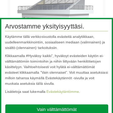
Arvostamme yksityisyyttäsi.
Käytämme tällä verkkosivustolla evästeitä analytiikkaan,
uudelleenmarkkinointiin, sosiaaliseen mediaan (valinnainen) ja
sisältö-(olennainen) tarkoituksiin.
Klikkaamalla #Hyväksy kaikki”, hyväksyt evästeiden käytön ei-
välttämättömiin toimintoihin ja niihin liittyvään henkilötietojen
käsittelyyn. Vaihtoehtoisesti voit hylätä ei-välttämättömät
evästeet klikkaamalla ”Vain olennaiset”. Voit muuttaa asetuksiasi
Katso lasisovelluksia
milloin tahansa käymällä Evästekäytännöt -sivulla ja voit
muokata asetuksia tällä sivulla.
Lisätietoja saat lukemalla
Evästekäytäntömme
.
Nippon Sheet Glass Co., Ltd.
Head Office - 3-5-27 Mita Minato-ku Tokyo
Vain välttämättömät
About this site
Cookie Policy
Ethics and Compliance Hotline
Legal