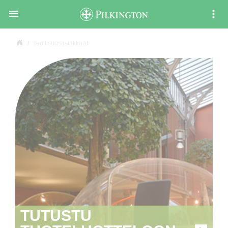

Teollisuusasiakkaat
TUTUSTU