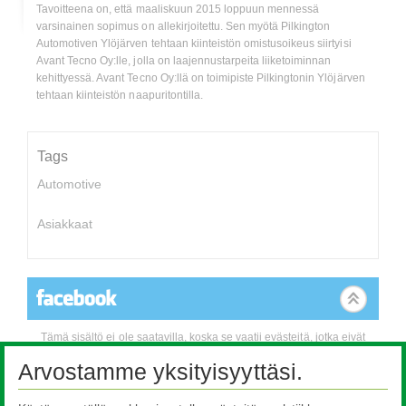
Tavoitteena on, että maaliskuun 2015 loppuun mennessä
varsinainen sopimus on allekirjoitettu. Sen myötä Pilkington
Automotiven Ylöjärven tehtaan kiinteistön omistusoikeus siirtyisi
Avant Tecno Oy:lle, jolla on laajennustarpeita liiketoiminnan
kehittyessä. Avant Tecno Oy:llä on toimipiste Pilkingtonin Ylöjärven
tehtaan kiinteistön naapuritontilla.
Tags
Automotive
Asiakkaat
Tämä sisältö ei ole saatavilla, koska se vaatii evästeitä, jotka eivät
ole tällä hetkellä sallittuja. Voit muuttaa asetuksiasi klikkaamalla
Arvostamme yksityisyyttäsi.
tästä.