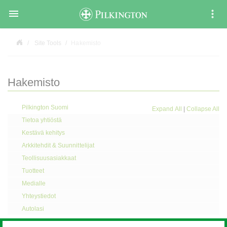

Site Tools
Hakemisto
Hakemisto
Pilkington Suomi
Expand All
|
Collapse All
Tietoa yhtiöstä
Kestävä kehitys
Arkkitehdit & Suunnittelijat
Teollisuusasiakkaat
Tuotteet
Medialle
Yhteystiedot
Autolasi
Expand All
|
Collapse All