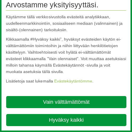
Arvostamme yksityisyyttäsi.
Käytämme tällä verkkosivustolla evästeitä analytiikkaan,
uudelleenmarkkinointiin, sosiaaliseen mediaan (valinnainen) ja
sisältö-(olennainen) tarkoituksiin.
Nippon Sheet Glass Co., Ltd.
Head Office - 3-5-27 Mita Minato-ku Tokyo
Klikkaamalla #Hyväksy kaikki”, hyväksyt evästeiden käytön ei-
About this site
Cookie Policy
Ethics and Compliance Hotline
Legal
välttämättömiin toimintoihin ja niihin liittyvään henkilötietojen
Notice
Tietosuoja
käsittelyyn. Vaihtoehtoisesti voit hylätä ei-välttämättömät

evästeet klikkaamalla ”Vain olennaiset”. Voit muuttaa asetuksiasi
© Copyright 2026
milloin tahansa käymällä Evästekäytännöt -sivulla ja voit
muokata asetuksia tällä sivulla.
Lisätietoja saat lukemalla
Evästekäytäntömme
.
Vain välttämättömät
Hyväksy kaikki