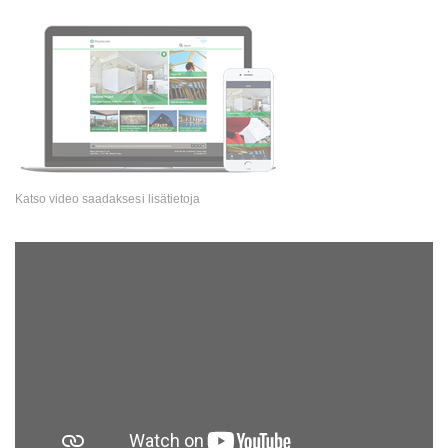
Katso video saadaksesi lisätietoja