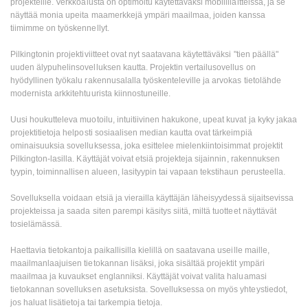
projekteille. Verkkoalusta on optimoitu käytettäväksi mobiililaitteissa, ja se
näyttää monia upeita maamerkkejä ympäri maailmaa, joiden kanssa
tiimimme on työskennellyt.
Pilkingtonin projektiviitteet ovat nyt saatavana käytettäväksi "tien päällä"
uuden älypuhelinsovelluksen kautta. Projektin vertailusovellus on
hyödyllinen työkalu rakennusalalla työskenteleville ja arvokas tietolähde
modernista arkkitehtuurista kiinnostuneille.
Uusi houkutteleva muotoilu, intuitiivinen hakukone, upeat kuvat ja kyky jakaa
projektitietoja helposti sosiaalisen median kautta ovat tärkeimpiä
ominaisuuksia sovelluksessa, joka esittelee mielenkiintoisimmat projektit
Pilkington-lasilla. Käyttäjät voivat etsiä projekteja sijainnin, rakennuksen
tyypin, toiminnallisen alueen, lasityypin tai vapaan tekstihaun perusteella.
Sovelluksella voidaan etsiä ja vierailla käyttäjän läheisyydessä sijaitsevissa
projekteissa ja saada siten parempi käsitys siitä, miltä tuotteet näyttävät
tosielämässä.
Haettavia tietokantoja paikallisilla kielillä on saatavana useille maille,
maailmanlaajuisen tietokannan lisäksi, joka sisältää projektit ympäri
maailmaa ja kuvaukset englanniksi. Käyttäjät voivat valita haluamasi
tietokannan sovelluksen asetuksista. Sovelluksessa on myös yhteystiedot,
jos haluat lisätietoja tai tarkempia tietoja.