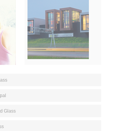
lass
pal
KLIKKAA TÄSTÄ
ed Glass
Kotimaisia referenssiprojekteja
ss