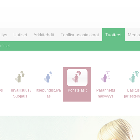
itys
Uutiset
Arkkitehdit
Teollisuusasiakkaat
Tuotteet
Media
enimet
ys
Turvallisuus /
Itsepuhdistuva
Koristelasit
Parannettu
Lasitus
Suojaus
lasi
näkyvyys
järjestel