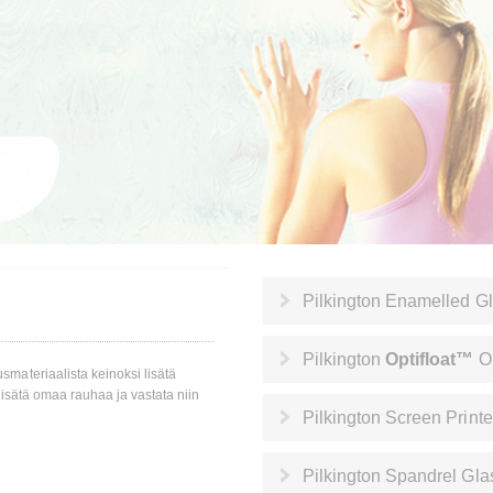
Pilkington Enamelled G
Pilkington
Optifloat™
O
smateriaalista keinoksi lisätä
 lisätä omaa rauhaa ja vastata niin
Pilkington Screen Print
Pilkington Spandrel Gla