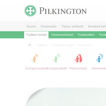
Suomi
Urasivusto
Tietoa yhtiöstä
Kestävä keh
Tuotteen hyödyt
Tuotesovellukset
Tuoteluettelo
Tuot
Tuotteet
Tuotteen hyödyt
Koristelasit
Auringonsuojaus
Energiansäästö
Palonsuojaus
Äänenerist