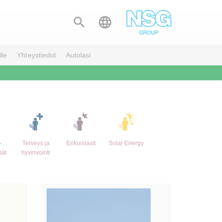


lle
Yhteystiedot
Autolasi
-
Terveys ja
Erikoislasit
Solar Energy
mät
hyvinvointi