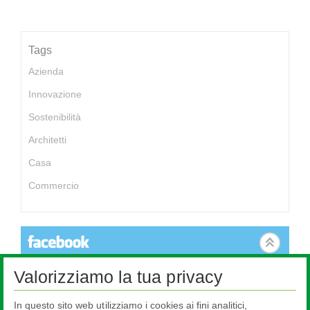
Tags
Azienda
Innovazione
Sostenibilità
Architetti
Casa
Commercio
Valorizziamo la tua privacy
Questo contenuto non è disponibile perché i cookies non sono
autorizzati. Per cambiare le tue impostazioni clicca qui.
In questo sito web utilizziamo i cookies ai fini analitici,