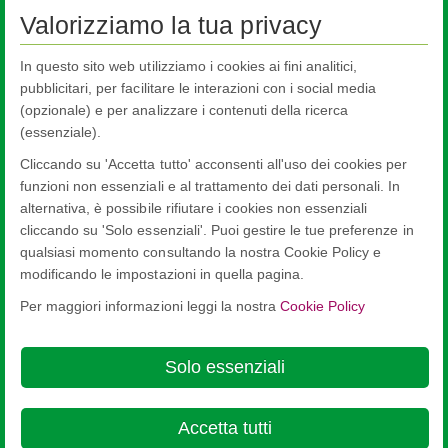
Valorizziamo la tua privacy
In questo sito web utilizziamo i cookies ai fini analitici,
Pilkington
Superwhite™
pubblicitari, per facilitare le interazioni con i social media
(opzionale) e per analizzare i contenuti della ricerca
Prodotti in vetro più utilizzati in cucina
(essenziale).
Cliccando su 'Accetta tutto' acconsenti all'uso dei cookies per
Decorazione
funzioni non essenziali e al trattamento dei dati personali. In
Una vasta gamma di soluzioni decorative per fornire stile o
privacy con la massima luminosità.
alternativa, è possibile rifiutare i cookies non essenziali
cliccando su 'Solo essenziali'. Puoi gestire le tue preferenze in
qualsiasi momento consultando la nostra Cookie Policy e
modificando le impostazioni in quella pagina.
Per maggiori informazioni leggi la nostra
Cookie Policy
Nippon Sheet Glass Co., Ltd.
Head Office - 3-5-27 Mita Minato-ku Tokyo
Solo essenziali
Cookie Policy
Ethics and Compliance Hotline
Legal Notice
Privacy
Policy
Terms & Conditions

Accetta tutti
© Copyright 2026