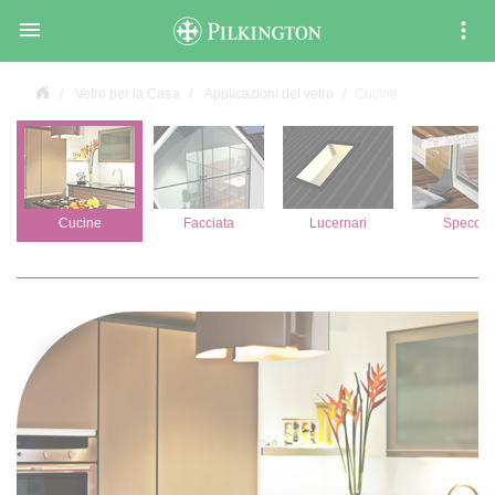

Vetro per la Casa
Applicazioni del vetro
Cucine
Cucine
Facciata
Lucernari
Specchi