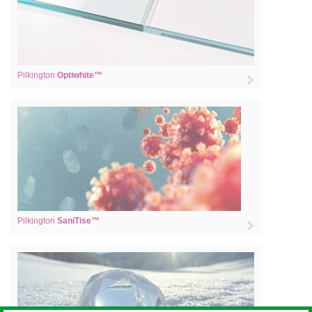
Pilkington
Optiwhite™
Pilkington
SaniTise™