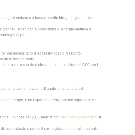
iche, geotermiche e a basso impatto idrogeologico e il loro
annelli solari per la produzione di energia elettrica o
tecnologie di pannelli.
he non necessitano di eccessivi costi di trasporto.
va da rottame di vetro.
di fornire vetro che richiede un ridotta emissione di CO2 per i
iustamente viene rilevato nell’analisi di qualità Leed.
rata da energia, è un risparmio energetico ma soprattutto un
smissione luminosa del 90%, mentre con
Pilkington
Optiwhite™
si
di luce naturale e riduce il surriscaldamento degli ambienti,