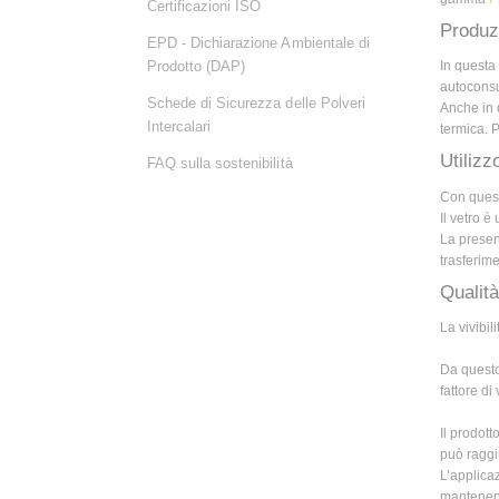
Certificazioni ISO
Produzi
EPD - Dichiarazione Ambientale di
Prodotto (DAP)
In questa
autocons
Schede di Sicurezza delle Polveri
Anche in 
Intercalari
termica. P
Utilizzo
FAQ sulla sostenibilità
Con quest
Il vetro è
La presenz
trasferime
Qualità
La vivibil
Da questo
fattore di v
Il prodott
può raggi
L’applicaz
mantenendo