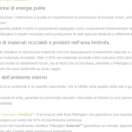
one di energie pulite
 sezione, l’intenzione è quella di massimizzare la produzione di energie solari, eol
umo.
questo ambito il vetro è ampiamente impiegato come componente fondamentale dei p
ilkington è leader mondiale nella produzione di vetri speciali destinati a differenti 
 di materiali riciclabili e prodotti nell’area limitrofa
o obiettivo si valorizzano materiali che non depauperano il patrimonio naturale e c
 un materiale riciclabile. Oltre il 20% del materiale prodotto nelle industrie NSG deri
a inoltre di stabilimenti locali, sia al Nord che al Sud Italia, permette a Pilkington 
nti che sono svolti tutti su corto raggio.
 dell’ambiente interno
ità di un ambiente è un aspetto importante, che si riflette sulla qualità della vita e g
 punto di vista, garantire la luminosità naturale, riducendo al minimo la luce gene
ivibilità.
o
Pilkington
Optifloat™
è la linea di vetri float Pilkington che garantisce una tra
ungere un livello del 92% di trasmissione luminosa.
ione del rivestimento selettivo Pilkington
Suncool™
garantisce un elevato apporto 
 alto il livello delle prestazioni energetiche.