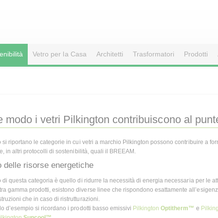
enibilità
Vetro per la Casa
Architetti
Trasformatori
Prodotti
e modo i vetri Pilkington contribuiscono al pun
 si riportano le categorie in cui vetri a marchio Pilkington possono contribuire a fo
, in altri protocolli di sostenibilità, quali il BREEAM.
o delle risorse energetiche
o di questa categoria è quello di ridurre la necessità di energia necessaria per le atti
tra gamma prodotti, esistono diverse linee che rispondono esattamente all’esigenza 
ruzioni che in caso di ristrutturazioni.
olo d’esempio si ricordano i prodotti basso emissivi
Pilkington
Optitherm™
e
Pilkin
ilkington
Suncool™
.