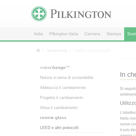
Italia
Pilkington Italia
Carriera
Stampa
Sost
Sostenibilita
LEED e altri protocolli
make𝙘𝙝𝙖𝙣𝙜𝙚™
In ch
Notizie in tema di sostenibilità
Abbraccia il cambiamento
Di seguito
similmente
Progetta il cambiamento
Utilizz
Attua il cambiamento
L’obiettiv
𝗿𝗲𝗻𝗲𝘄:𝗴𝗹𝗮𝘀𝘀
Nella nos
nuove cost
LEED e altri protocolli
A solo tit
gamma
P