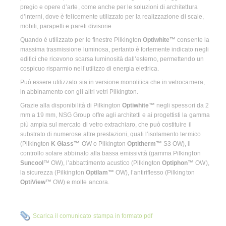
pregio e opere d’arte, come anche per le soluzioni di architettura
d’interni, dove è felicemente utilizzato per la realizzazione di scale,
mobili, parapetti e pareti divisorie.
Quando è utilizzato per le finestre Pilkington
Optiwhite™
consente la
massima trasmissione luminosa, pertanto è fortemente indicato negli
edifici che ricevono scarsa luminosità dall’esterno, permettendo un
cospicuo risparmio nell’utilizzo di energia elettrica.
Può essere utilizzato sia in versione monolitica che in vetrocamera,
in abbinamento con gli altri vetri Pilkington.
Grazie alla disponibilità di Pilkington
Optiwhite™
negli spessori da 2
mm a 19 mm, NSG Group offre agli architetti e ai progettisti la gamma
più ampia sul mercato di vetro extrachiaro, che può costituire il
substrato di numerose altre prestazioni, quali l’isolamento termico
(Pilkington
K Glass™
OW o Pilkington
Optitherm™
S3 OW), il
controllo solare abbinato alla bassa emissività (gamma Pilkington
Suncool
™ OW), l’abbattimento acustico (Pilkington
Optiphon™
OW),
la sicurezza (Pilkington
Optilam™
OW), l’antiriflesso (Pilkington
OptiView™
OW) e molte ancora.
Scarica il comunicato stampa in formato pdf