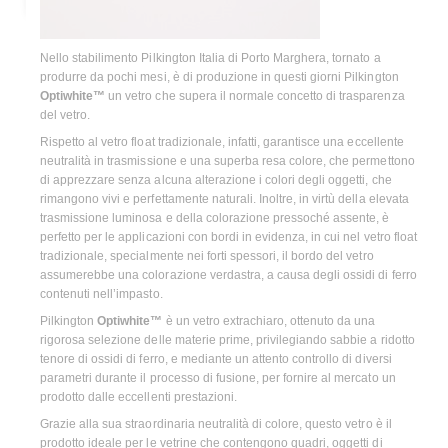
Nello stabilimento Pilkington Italia di Porto Marghera, tornato a
produrre da pochi mesi, è di produzione in questi giorni Pilkington
Optiwhite™
un vetro che supera il normale concetto di trasparenza
del vetro.
Rispetto al vetro float tradizionale, infatti, garantisce una eccellente
neutralità in trasmissione e una superba resa colore, che permettono
di apprezzare senza alcuna alterazione i colori degli oggetti, che
rimangono vivi e perfettamente naturali. Inoltre, in virtù della elevata
trasmissione luminosa e della colorazione pressoché assente, è
perfetto per le applicazioni con bordi in evidenza, in cui nel vetro float
tradizionale, specialmente nei forti spessori, il bordo del vetro
assumerebbe una colorazione verdastra, a causa degli ossidi di ferro
contenuti nell’impasto.
Pilkington
Optiwhite™
è un vetro extrachiaro, ottenuto da una
rigorosa selezione delle materie prime, privilegiando sabbie a ridotto
tenore di ossidi di ferro, e mediante un attento controllo di diversi
parametri durante il processo di fusione, per fornire al mercato un
prodotto dalle eccellenti prestazioni.
Grazie alla sua straordinaria neutralità di colore, questo vetro è il
prodotto ideale per le vetrine che contengono quadri, oggetti di