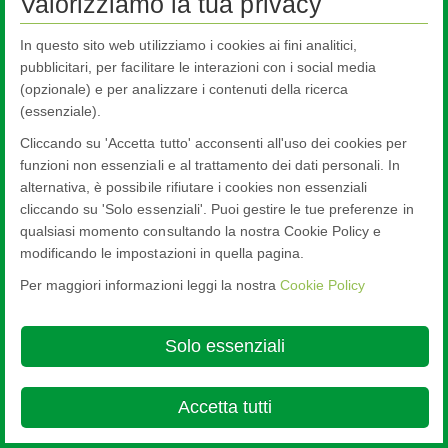
Valorizziamo la tua privacy
Informazioni su NSG Group
In questo sito web utilizziamo i cookies ai fini analitici,
Sostenibilità
pubblicitari, per facilitare le interazioni con i social media
Codice Etico
(opzionale) e per analizzare i contenuti della ricerca
(essenziale).
GDPR Informativa Fornitori
Cliccando su 'Accetta tutto' acconsenti all'uso dei cookies per
Sicurezza, Ambiente ed Energia
funzioni non essenziali e al trattamento dei dati personali. In
alternativa, è possibile rifiutare i cookies non essenziali
cliccando su 'Solo essenziali'. Puoi gestire le tue preferenze in
qualsiasi momento consultando la nostra Cookie Policy e
modificando le impostazioni in quella pagina.
Per maggiori informazioni leggi la nostra
Cookie Policy
Nippon Sheet Glass Co., Ltd.
Head Office - 3-5-27 Mita Minato-ku Tokyo
Cookie Policy
Ethics and Compliance Hotline
Legal Notice
Privacy
Policy
Terms & Conditions
Solo essenziali

© Copyright 2026
Accetta tutti