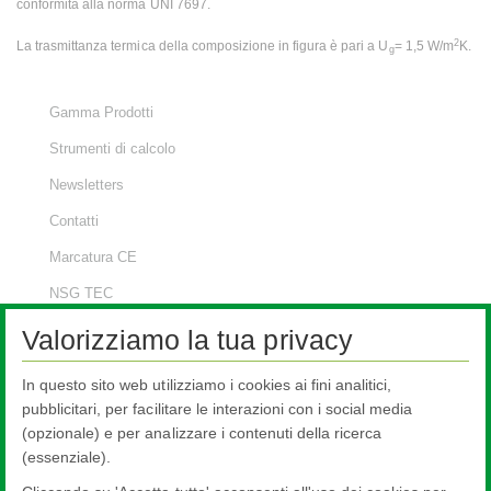
conformità alla norma UNI 7697.
2
La trasmittanza termica della composizione in figura è pari a U
= 1,5 W/m
K.
g
Gamma Prodotti
Strumenti di calcolo
Newsletters
Contatti
Marcatura CE
NSG TEC
Glass In Building
Valorizziamo la tua privacy
Ristrutturazione, restauro delle vetrate
In questo sito web utilizziamo i cookies ai fini analitici,
Vetrocamere efficienti con prodotti Pilkington
pubblicitari, per facilitare le interazioni con i social media
(opzionale) e per analizzare i contenuti della ricerca
Vetrocamera di 17,5 mm
(essenziale).
Vetrocamera con Ug di 0,9 W/m2K