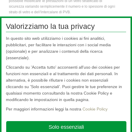
possibile modificare le prestazioni di un vetro stratificato di
sicurezza variando semplicemente il numero e lo spessore di ogni
strato di vetro e dell'intercalare di PVB.
NSG Group è in grado di offrire un'ampia gamma di prodotti, adatti per
Valorizziamo la tua privacy
varie applicazioni.
In questo sito web utilizziamo i cookies ai fini analitici,
pubblicitari, per facilitare le interazioni con i social media
(opzionale) e per analizzare i contenuti della ricerca
(essenziale).
Cliccando su 'Accetta tutto' acconsenti all'uso dei cookies per
Pilkington
Optilam™
I
funzioni non essenziali e al trattamento dei dati personali. In
alternativa, è possibile rifiutare i cookies non essenziali
Pilkington
Optilam™
cliccando su 'Solo essenziali'. Puoi gestire le tue preferenze in
qualsiasi momento consultando la nostra Cookie Policy e
modificando le impostazioni in quella pagina.
Per maggiori informazioni leggi la nostra
Cookie Policy
Nippon Sheet Glass Co., Ltd.
Head Office - 3-5-27 Mita Minato-ku Tokyo
Solo essenziali
Cookie Policy
Ethics and Compliance Hotline
Legal Notice
Privacy