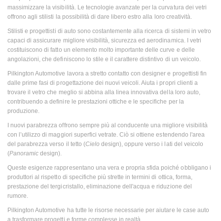
massimizzare la visibilità. Le tecnologie avanzate per la curvatura dei vetri
offrono agli stilisti la possibilità di dare libero estro alla loro creatività.
Stilisti e progettisti di auto sono costantemente alla ricerca di sistemi in vetro
capaci di assicurare migliore visibilità, sicurezza ed aerodinamica. I vetri
costituiscono di fatto un elemento molto importante delle curve e delle
angolazioni, che definiscono lo stile e il carattere distintivo di un veicolo.
Pilkington Automotive lavora a stretto contatto con designer e progettisti fin
dalle prime fasi di progettazione dei nuovi veicoli. Aiuta i propri clienti a
trovare il vetro che meglio si abbina alla linea innovativa della loro auto,
contribuendo a definire le prestazioni ottiche e le specifiche per la
produzione.
I nuovi parabrezza offrono sempre più al conducente una migliore visibilità
con l’utilizzo di maggiori superfici vetrate. Ciò si ottiene estendendo l'area
del parabrezza verso il tetto (
Cielo
design), oppure verso i lati del veicolo
(
Panoramic
design).
Queste esigenze rappresentano una vera e propria sfida poiché obbligano i
produttori al rispetto di specifiche più strette in termini di ottica, forma,
prestazione del tergicristallo, eliminazione dell'acqua e riduzione del
rumore.
Pilkington Automotive ha tutte le risorse necessarie per aiutare le case auto
a trasformare progetti e forme complesse in realtà.