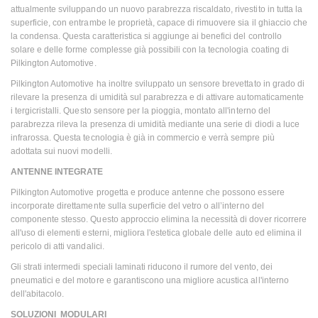
attualmente sviluppando un nuovo parabrezza riscaldato, rivestito in tutta la
superficie, con entrambe le proprietà, capace di rimuovere sia il ghiaccio che
la condensa. Questa caratteristica si aggiunge ai benefici del controllo
solare e delle forme complesse già possibili con la tecnologia coating di
Pilkington Automotive.
Pilkington Automotive ha inoltre sviluppato un sensore brevettato in grado di
rilevare la presenza di umidità sul parabrezza e di attivare automaticamente
i tergicristalli. Questo sensore per la pioggia, montato all'interno del
parabrezza rileva la presenza di umidità mediante una serie di diodi a luce
infrarossa. Questa tecnologia è già in commercio e verrà sempre più
adottata sui nuovi modelli.
ANTENNE INTEGRATE
Pilkington Automotive progetta e produce antenne che possono essere
incorporate direttamente sulla superficie del vetro o all’interno del
componente stesso. Questo approccio elimina la necessità di dover ricorrere
all'uso di elementi esterni, migliora l'estetica globale delle auto ed elimina il
pericolo di atti vandalici.
Gli strati intermedi speciali laminati riducono il rumore del vento, dei
pneumatici e del motore e garantiscono una migliore acustica all'interno
dell'abitacolo.
SOLUZIONI MODULARI