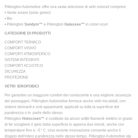
Pilkington Automotive offre una vasta selezione di vetri colorati compresi:
• Verde solare (solar green)
• Blu
• Pilkington
Sundym™
e Pilkington
Galaxsee™
in colori scuri
CATEGORIE DI PRODOTTI
COMFORT TERMICO
COMFORT VISIVO
COMFORT ATMOSFERICO
SISTEMI INTEGRATI
COMFORT ACUSTICO
SICUREZZA
PROTEZIONE
VETRI IDROFOBICI
Per garantire un maggiore comfort del conducente e una migliore sicurezza
dei passeggeri, Pilkington Automotive fornisce anche vetri riscaldati, con
sistemi sbrinanti e anti-appannanti, applicati su tutta la superficie del
parabrezza o in parte dello stesso.
Pilkington
Hotscreen™
è costituito da alcuni sottili filamenti elettrici in grado
di far sciogliere il gelo dalla superficie in appena due minuti, anche con
temperature fino a –5° C. Una recente innovazione consente anche il
disgelo dell'intero parabrezza nello stesso tempo. Pilkington Automotive sta