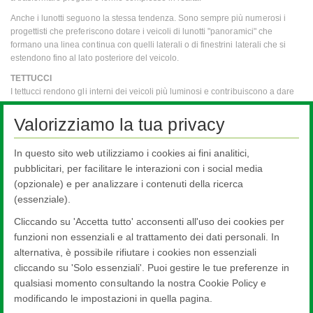
Anche i lunotti seguono la stessa tendenza. Sono sempre più numerosi i
progettisti che preferiscono dotare i veicoli di lunotti "panoramici" che
formano una linea continua con quelli laterali o di finestrini laterali che si
estendono fino al lato posteriore del veicolo.
TETTUCCI
I tettucci rendono gli interni dei veicoli più luminosi e contribuiscono a dare
la sensazione di maggiore spazio e apertura.
Valorizziamo la tua privacy
Pilkington Automotive sta lavorando attivamente per convincere le case auto
a scegliere parabrezza panoramici con forme estremamente complesse,
angoli avvolgenti e prolungamento fino al tettuccio, nonché tettucci sempre
In questo sito web utilizziamo i cookies ai fini analitici,
più ampi con forme complesse e vetri stratificati sfumati.
pubblicitari, per facilitare le interazioni con i social media
I tettucci sono sempre più costituiti da numerosi componenti con
(opzionale) e per analizzare i contenuti della ricerca
caratteristiche a valore aggiunto.
(essenziale).
Cliccando su 'Accetta tutto' acconsenti all'uso dei cookies per
Vetri di Ricambio per Autoveicoli
funzioni non essenziali e al trattamento dei dati personali. In
Prodotti
alternativa, è possibile rifiutare i cookies non essenziali
cliccando su 'Solo essenziali'. Puoi gestire le tue preferenze in
qualsiasi momento consultando la nostra Cookie Policy e
modificando le impostazioni in quella pagina.