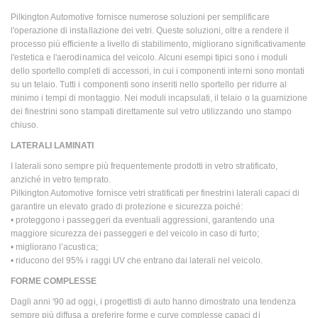
Pilkington Automotive fornisce numerose soluzioni per semplificare
l'operazione di installazione dei vetri. Queste soluzioni, oltre a rendere il
processo più efficiente a livello di stabilimento, migliorano significativamente
l'estetica e l'aerodinamica del veicolo. Alcuni esempi tipici sono i moduli
dello sportello completi di accessori, in cui i componenti interni sono montati
su un telaio. Tutti i componenti sono inseriti nello sportello per ridurre al
minimo i tempi di montaggio. Nei moduli incapsulati, il telaio o la guarnizione
dei finestrini sono stampati direttamente sul vetro utilizzando uno stampo
chiuso.
LATERALI LAMINATI
I laterali sono sempre più frequentemente prodotti in vetro stratificato,
anziché in vetro temprato.
Pilkington Automotive fornisce vetri stratificati per finestrini laterali capaci di
garantire un elevato grado di protezione e sicurezza poiché:
• proteggono i passeggeri da eventuali aggressioni, garantendo una
maggiore sicurezza dei passeggeri e del veicolo in caso di furto;
• migliorano l’acustica;
• riducono del 95% i raggi UV che entrano dai laterali nel veicolo.
FORME COMPLESSE
Dagli anni '90 ad oggi, i progettisti di auto hanno dimostrato una tendenza
sempre più diffusa a preferire forme e curve complesse capaci di