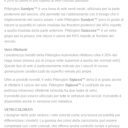
il 20% di calore in più rispetto ai vetri colorati standard.
Pilkington
Sundym™
è una linea di vetri verdi neutri, utilizzata per la parte
posteriore del veicolo, che permette sia l’abbinamento con il design che il
miglioramento del carico solare. I vetri Pilkington
Sundym™
sono in grado di
ridurre la quantità di calore irradiata dai finestrini posteriori del 45% rispetto
a quella irradiata dalla parte anteriore. Pilkington
Galaxsee™
è un vetro
grigio per la privacy che riduce il calore del 65% rispetto al frontale del
veicolo.
Vetri riflettenti
I parabrezza rivestiti della Pilkington Automotive riflettono oltre il 30% dei
raggi solari (misura più di cinque volte superiore a quella dei normali vetri).
Questo tipo di vetri è particolarmente indicato per i veicoli di nuova
generazione caratterizzati da superfici vetrate più ampie.
Oltre ai prodotti rivestiti, il vetro Pilkington
Siglasol™
della è in grado anche
di riflettere il calore del sole. Pilkington
Siglasol™
è costituito da una
pellicola infrarosso riflettente laminata fra due lastre di vetro.
Il prodotto può essere utilizzato per tutte le vetrature dei veicoli. Il prodotto è
disponibile anche in versione non metallica.
VETRI COLORATI
I designer delle auto vedono i vetri colorati come una buona possibilità per
differenziare i modelli. La gamma dei colori della carrozzeria può essere
completata con i vetri colorati, che offrono anche controllo solare e privacy.