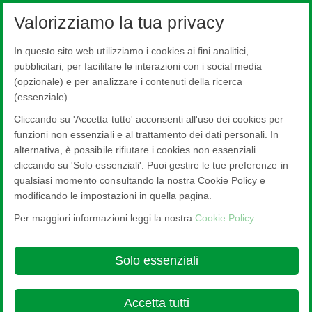
Valorizziamo la tua privacy
In questo sito web utilizziamo i cookies ai fini analitici,
pubblicitari, per facilitare le interazioni con i social media
(opzionale) e per analizzare i contenuti della ricerca
(essenziale).
Cliccando su 'Accetta tutto' acconsenti all'uso dei cookies per
funzioni non essenziali e al trattamento dei dati personali. In
alternativa, è possibile rifiutare i cookies non essenziali
Finestre
Fine
cliccando su 'Solo essenziali'. Puoi gestire le tue preferenze in
qualsiasi momento consultando la nostra Cookie Policy e
modificando le impostazioni in quella pagina.
Per maggiori informazioni leggi la nostra
Cookie Policy
Nippon Sheet Glass Co., Ltd.
Head Office - 3-5-27 Mita Minato-ku Tokyo
Solo essenziali
Cookie Policy
Ethics and Compliance Hotline
Legal Notice
Privacy
Policy
Terms & Conditions

Accetta tutti