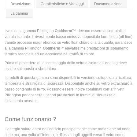
Descrizione
Caratteristiche e Vantaggi
Documentazione
La gamma
I vetri della gamma Pilkington
Optitherm™
devono essere assemblati in
vetrata isolante. Il rivestimento basso emissivo depositato fuori linea (off-line)
tramite processo magnetronico su vetro float chiaro di alta qualità, garantisce
alla gamma Pilkington
Optitherm™
elevatissime prestazioni di isolamento
termico associate ad un’eccellente neutralità di colore.
Prima di procedere all’assemblaggio della vetrata isolante il coating deve
essere sottoposto a sbordatura.
I prodotti di questa gamma sono disponibili in versione sottoposta a ricottura,
temperata e stratificata di sicurezza. Disponibile anche su vetro extrachiaro a
basso contenuto di ferro. Possono essere inoltre combinati con altri vetri
Pilkington per ottenere ulteriori prestazioni in termini di sicurezza o
isolamento acustico.
Come funzionano ?
L’energia solare entra nell’edificio principalmente come radiazione ad onde
corte ma, una volta all’interno, è riflessa dagli oggetti verso il vetro come