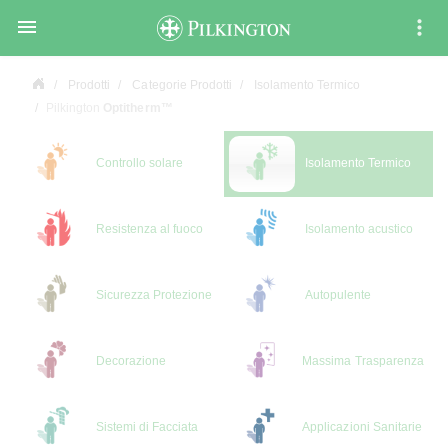

Prodotti
Categorie Prodotti
Isolamento Termico
Pilkington
Optitherm™
Controllo solare
Isolamento Termico
Resistenza al fuoco
Isolamento acustico
Sicurezza Protezione
Autopulente
Decorazione
Massima Trasparenza
Sistemi di Facciata
Applicazioni Sanitarie