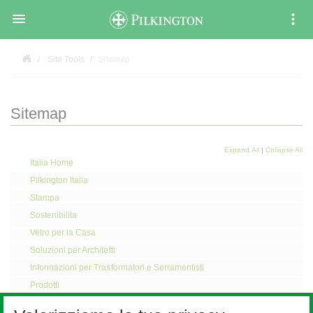

Site Tools
Sitemap
Sitemap
Expand All
|
Collapse All
Italia Home
Pilkington Italia
Stampa
Sostenibilita
Vetro per la Casa
Soluzioni per Architetti
Informazioni per Trasformatori e Serramentisti
Prodotti
Pilkington Automotive