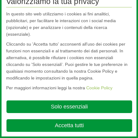
Valorizziamo la tua privacy
Sedi
In questo sito web utilizziamo i cookies ai fini analitici,
Expand All
|
Collapse All
pubblicitari, per facilitare le interazioni con i social media
Search
(opzionale) e per analizzare i contenuti della ricerca
(essenziale).
Search
Cliccando su 'Accetta tutto' acconsenti all'uso dei cookies per
Sitemap
funzioni non essenziali e al trattamento dei dati personali. In
alternativa, è possibile rifiutare i cookies non essenziali
cliccando su 'Solo essenziali'. Puoi gestire le tue preferenze in
qualsiasi momento consultando la nostra Cookie Policy e
modificando le impostazioni in quella pagina.
Per maggiori informazioni leggi la nostra
Cookie Policy
Nippon Sheet Glass Co., Ltd.
Head Office - 3-5-27 Mita Minato-ku Tokyo
Cookie Policy
Ethics and Compliance Hotline
Legal Notice
Privacy
Solo essenziali
Policy
Terms & Conditions

© Copyright 2026
Accetta tutti