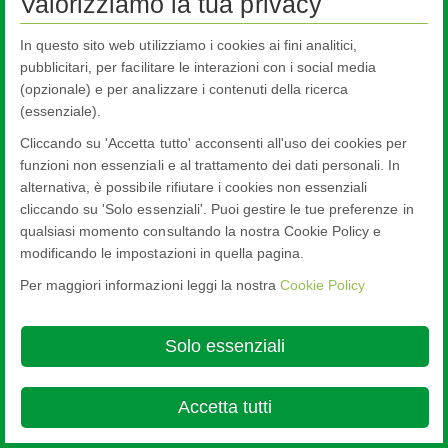
Valorizziamo la tua privacy
Sostenibilità
In questo sito web utilizziamo i cookies ai fini analitici,
Codice Etico
pubblicitari, per facilitare le interazioni con i social media
GDPR Informativa Fornitori
(opzionale) e per analizzare i contenuti della ricerca
(essenziale).
Sicurezza, Ambiente ed Energia
Cliccando su 'Accetta tutto' acconsenti all'uso dei cookies per
funzioni non essenziali e al trattamento dei dati personali. In
alternativa, è possibile rifiutare i cookies non essenziali
cliccando su 'Solo essenziali'. Puoi gestire le tue preferenze in
qualsiasi momento consultando la nostra Cookie Policy e
Nippon Sheet Glass Co., Ltd.
modificando le impostazioni in quella pagina.
Head Office - 3-5-27 Mita Minato-ku Tokyo
Per maggiori informazioni leggi la nostra
Cookie Policy
Cookie Policy
Ethics and Compliance Hotline
Legal Notice
Privacy
Policy
Terms & Conditions

Solo essenziali
© Copyright 2026
Accetta tutti