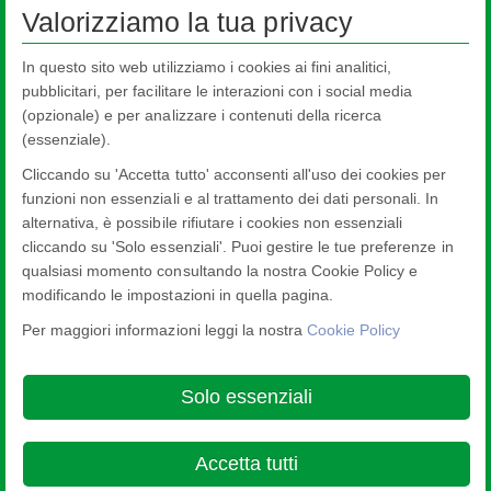
Valorizziamo la tua privacy
In questo sito web utilizziamo i cookies ai fini analitici,
pubblicitari, per facilitare le interazioni con i social media
(opzionale) e per analizzare i contenuti della ricerca
(essenziale).
Pilkington
Activ™
, la gamma
Cliccando su 'Accetta tutto' acconsenti all'uso dei cookies per
funzioni non essenziali e al trattamento dei dati personali. In
Pilkington
Activ™
Clear
alternativa, è possibile rifiutare i cookies non essenziali
cliccando su 'Solo essenziali'. Puoi gestire le tue preferenze in
Pilkington
Activ Suncool™
qualsiasi momento consultando la nostra Cookie Policy e
modificando le impostazioni in quella pagina.
Per maggiori informazioni leggi la nostra
Cookie Policy
Nippon Sheet Glass Co., Ltd.
Head Office - 3-5-27 Mita Minato-ku Tokyo
Solo essenziali
Cookie Policy
Ethics and Compliance Hotline
Legal Notice
Privacy
Policy
Terms & Conditions

Accetta tutti
© Copyright 2026