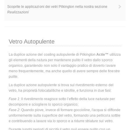
Scoprite le applicazioni dei vetri Pilkington nella nostra sezione
Realizzazioni
Vetro Autopulente
La duplice azione del coating autopulente di Pilkington
Activ™
utilizza
gli elementi della natura per mantenere pulito il vetro dallo sporco
organico, garantendo non solo il vantaggio pratico di doverlo lavare
meno frequentemente, ma anche quello di avere sempre delle finestre
pulite.
La duplice azione autopulente si trova sul rivestimento esterno del
vetro, ha proprietà fotocatalitiche e idrofile, e funziona in due fasi:
Fase 1
: Il rivestimento reagisce sotto l’effetto della luce naturale per
decomporre e sciogliere lo sporco organico;
Fase 2
: Quando piove, invece di formare goccioline, l'acqua si diffonde
uniformemente sulla superficie del vetro, formando una pellicola sottile
e contribuendo a lavare via lo sporco e a ridurre striature sul vetro.
Durante lunghi periodi di siccità il vetro può essere pulito con un