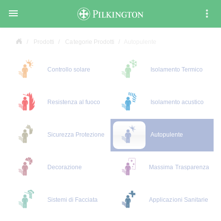

Prodotti
Categorie Prodotti
Autopulente
Controllo solare
Isolamento Termico
Resistenza al fuoco
Isolamento acustico
Sicurezza Protezione
Autopulente
Decorazione
Massima Trasparenza
Sistemi di Facciata
Applicazioni Sanitarie