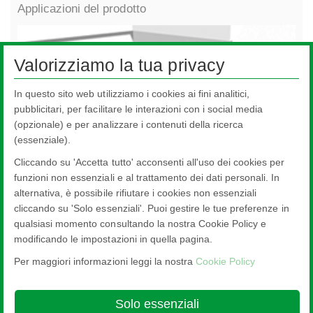
Applicazioni del prodotto
Valorizziamo la tua privacy
In questo sito web utilizziamo i cookies ai fini analitici,
pubblicitari, per facilitare le interazioni con i social media
(opzionale) e per analizzare i contenuti della ricerca
(essenziale).
Cliccando su 'Accetta tutto' acconsenti all'uso dei cookies per
funzioni non essenziali e al trattamento dei dati personali. In
alternativa, è possibile rifiutare i cookies non essenziali
Finestre
Fine
cliccando su 'Solo essenziali'. Puoi gestire le tue preferenze in
qualsiasi momento consultando la nostra Cookie Policy e
modificando le impostazioni in quella pagina.
Per maggiori informazioni leggi la nostra
Cookie Policy
Nippon Sheet Glass Co., Ltd.
Head Office - 3-5-27 Mita Minato-ku Tokyo
Solo essenziali