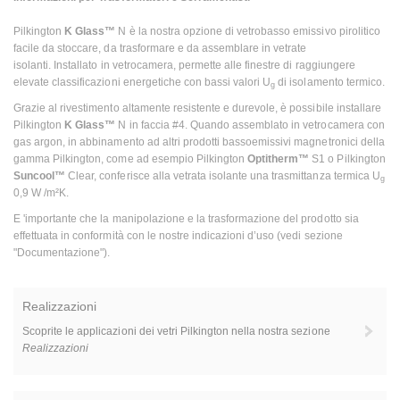
Pilkington
K Glass™
N è la nostra opzione di vetrobasso emissivo pirolitico
facile da stoccare, da trasformare e da assemblare in vetrate
isolanti. Installato in vetrocamera, permette alle finestre di raggiungere
elevate classificazioni energetiche con bassi valori U
di isolamento termico.
g
Grazie al rivestimento altamente resistente e durevole, è possibile installare
Pilkington
K Glass™
N in faccia #4. Quando assemblato in vetrocamera con
gas argon, in abbinamento ad altri prodotti bassoemissivi magnetronici della
gamma Pilkington, come ad esempio Pilkington
Optitherm™
S1 o Pilkington
Suncool™
Clear, conferisce alla vetrata isolante una trasmittanza termica U
g
0,9 W /m²K.
E 'importante che la manipolazione e la trasformazione del prodotto sia
effettuata in conformità con le nostre indicazioni d’uso (vedi sezione
"Documentazione").
Realizzazioni
Scoprite le applicazioni dei vetri Pilkington nella nostra sezione
Realizzazioni