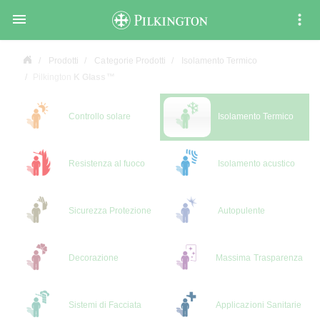

Prodotti
Categorie Prodotti
Isolamento Termico
Pilkington
K Glass™
Controllo solare
Isolamento Termico
Resistenza al fuoco
Isolamento acustico
Sicurezza Protezione
Autopulente
Decorazione
Massima Trasparenza
Sistemi di Facciata
Applicazioni Sanitarie