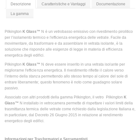
Descrizione
Caratteristiche e Vantaggi
Documentazione
La gamma
Pilkington
K Glass™
N è un vetrobasso emissivo con rivestimento pirolitico
per l’isolamento termico e l'efficienza energetica delle vetrate. Facile da
movimentare, da trasformare e da assemblare in vetrata isolante, è la
soluzione che risponde alle esigenze di legge in materia di efficienza
energetica degli edifici.
Pilkington
K Glass™
N deve essere inserito in una vetrata isolante per
migliorarne l'efficienza energetica. Il rivestimento riflette il calore verso
l’interno della stanza permettendo allo stesso tempo al calore del sole di
entrare liberamente; questo fenomeno è noto come guadagno solare
passivo.
Associato con altri prodotti della gamma Pilkington, il vetro Pilkington
K
Glass™
N installato in vetrocamera permette di rispettare i valori limiti della
trasmittanza termica delle vetrate come richiesto dalla legislazione Italiana e,
in particolare, dal Decreto 26 Giugno 2015 in relazione al rendimento
energetico degli edifici.
Informazioni per Trasformatori e Serramentisti