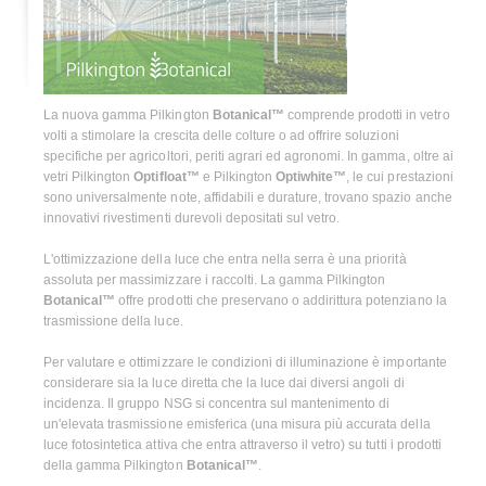
La nuova gamma Pilkington
Botanical™
comprende prodotti in vetro
volti a stimolare la crescita delle colture o ad offrire soluzioni
specifiche per agricoltori, periti agrari ed agronomi. In gamma, oltre ai
vetri Pilkington
Optifloat™
e Pilkington
Optiwhite™
, le cui prestazioni
sono universalmente note, affidabili e durature, trovano spazio anche
innovativi rivestimenti durevoli depositati sul vetro.
L'ottimizzazione della luce che entra nella serra è una priorità
assoluta per massimizzare i raccolti. La gamma Pilkington
Botanical™
offre prodotti che preservano o addirittura potenziano la
trasmissione della luce.
Per valutare e ottimizzare le condizioni di illuminazione è importante
considerare sia la luce diretta che la luce dai diversi angoli di
incidenza. Il gruppo NSG si concentra sul mantenimento di
un'elevata trasmissione emisferica (una misura più accurata della
luce fotosintetica attiva che entra attraverso il vetro) su tutti i prodotti
della gamma Pilkington
Botanical™
.