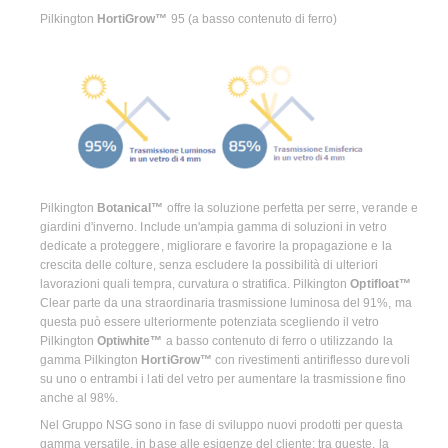
Pilkington
HortiGrow™
95 (a basso contenuto di ferro)
Pilkington
Botanical™
offre la soluzione perfetta per serre, verande e
giardini d'inverno. Include un'ampia gamma di soluzioni in vetro
dedicate a proteggere, migliorare e favorire la propagazione e la
crescita delle colture, senza escludere la possibilità di ulteriori
lavorazioni quali tempra, curvatura o stratifica. Pilkington
Optifloat™
Clear parte da una straordinaria trasmissione luminosa del 91%, ma
questa può essere ulteriormente potenziata scegliendo il vetro
Pilkington
Optiwhite™
a basso contenuto di ferro o utilizzando la
gamma Pilkington
HortiGrow™
con rivestimenti antiriflesso durevoli
su uno o entrambi i lati del vetro per aumentare la trasmissione fino
anche al 98%.
Nel Gruppo NSG sono in fase di sviluppo nuovi prodotti per questa
gamma versatile, in base alle esigenze del cliente; tra queste, la