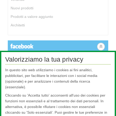
Nuovi prodotti
Prodotti a valore aggiunto
Architetti
Valorizziamo la tua privacy
Questo contenuto non è disponibile perché i cookies non sono
autorizzati. Per cambiare le tue impostazioni clicca qui.
In questo sito web utilizziamo i cookies ai fini analitici,
Impostazioni dei cookies
pubblicitari, per facilitare le interazioni con i social media
(opzionale) e per analizzare i contenuti della ricerca
(essenziale).
Cliccando su 'Accetta tutto' acconsenti all'uso dei cookies per
funzioni non essenziali e al trattamento dei dati personali. In
alternativa, è possibile rifiutare i cookies non essenziali
cliccando su 'Solo essenziali'. Puoi gestire le tue preferenze in