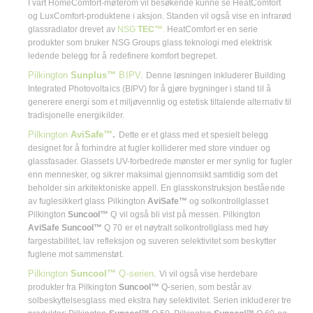
I vårt HomeComfort-møterom vil besøkende kunne se HeatComfort
og LuxComfort-produktene i aksjon. Standen vil også vise en infrarød
glassradiator drevet av
NSG
TEC™
.
HeatComfort er en serie
produkter som bruker NSG Groups glass teknologi med elektrisk
ledende belegg for å redefinere komfort begrepet.
Pilkington
Sunplus™
BIPV
.
Denne løsningen inkluderer Building
Integrated Photovoltaics (BIPV) for å gjøre bygninger i stand til å
generere energi som et miljøvennlig og estetisk tiltalende alternativ til
tradisjonelle energikilder.
Pilkington
AviSafe™
.
Dette er et glass med et spesielt belegg
designet for å forhindre at fugler kolliderer med store vinduer og
glassfasader. Glassets UV-forbedrede mønster er mer synlig for fugler
enn mennesker, og sikrer maksimal gjennomsikt samtidig som det
beholder sin arkitektoniske appell. En glasskonstruksjon bestående
av fuglesikkert glass Pilkington
AviSafe™
og solkontrollglasset
Pilkington
Suncool™
Q vil også bli vist på messen. Pilkington
AviSafe Suncool™
Q 70 er et nøytralt solkontrollglass med høy
fargestabilitet, lav refleksjon og suveren selektivitet som beskytter
fuglene mot sammenstøt.
Pilkington
Suncool™
Q-serien
.
Vi vil også vise herdebare
produkter fra Pilkington
Suncool™
Q-serien, som består av
solbeskyttelsesglass med ekstra høy selektivitet. Serien inkluderer tre