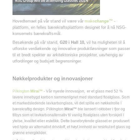
Hovedtemaet på vår stand vil være vår
make
change™
-
plattform, en felles bærekraftsplattform designet for å nå NSG-
konsernets bærekraftsmål.
Besøkende på vår stand,
G20 i Hall 10,
vil ha muligheten til å
utforske verdiøkende og innovative produktløsninger som passer
til et bredt spekter av arkitektoniske prosjekter, uavhengig av
utfordringer og budsjett begrensninger.
Nøkkelprodukter og innovasjoner
Pilkington
Mirai™
- Vår nyeste innovasjon, er et glass med 52 %
lavere innebygd karbon sammenlignet med standard floatglass. Som
et markedsledende lavkarbonglass, vil det spille en nøkkelrolle i
bærekraftig design. Pilkington
Mirai™
ble lansert i oktober i fjor og
tilbys som et lavkarbonalternativ til vanlig floatglass uten forskjell i
ytelse, kvalitet eller estetikk. Dette banebrytende glasset er produsert
ved hjelp av alternativt drivstoff, et høyt innhold av resirkulert glass og
grønne energikilder.