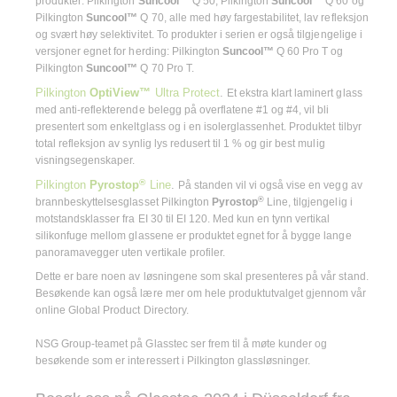
produkter: Pilkington
Suncool™
Q 50, Pilkington
Suncool™
Q 60 og
Pilkington
Suncool™
Q 70, alle med høy fargestabilitet, lav refleksjon
og svært høy selektivitet. To produkter i serien er også tilgjengelige i
versjoner egnet for herding: Pilkington
Suncool™
Q 60 Pro T og
Pilkington
Suncool™
Q 70 Pro T.
Pilkington
OptiView™
Ultra Protect
.
Et ekstra klart laminert glass
med anti-reflekterende belegg på overflatene #1 og #4, vil bli
presentert som enkeltglass og i en isolerglassenhet. Produktet tilbyr
total refleksjon av synlig lys redusert til 1 % og gir best mulig
visningsegenskaper.
®
Pilkington
Pyrostop
Line
.
På standen vil vi også vise en vegg av
®
brannbeskyttelsesglasset Pilkington
Pyrostop
Line, tilgjengelig i
motstandsklasser fra EI 30 til EI 120. Med kun en tynn vertikal
silikonfuge mellom glassene er produktet egnet for å bygge lange
panoramavegger uten vertikale profiler.
Dette er bare noen av løsningene som skal presenteres på vår stand.
Besøkende kan også lære mer om hele produktutvalget gjennom vår
online Global Product Directory.
NSG Group-teamet på Glasstec ser frem til å møte kunder og
besøkende som er interessert i Pilkington glassløsninger.