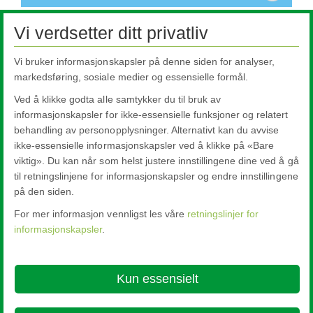
Dette innholdet er ikke tilgjengelig da det krever
Vi verdsetter ditt privatliv
informasjonskapsler som for øyeblikket ikke er tillatt. Klikk her for å
endre innstillingene.
Vi bruker informasjonskapsler på denne siden for analyser,
markedsføring, sosiale medier og essensielle formål.
Innstillinger for informasjonskapsler
Ved å klikke godta alle samtykker du til bruk av
informasjonskapsler for ikke-essensielle funksjoner og relatert
behandling av personopplysninger. Alternativt kan du avvise
ikke-essensielle informasjonskapsler ved å klikke på «Bare
viktig». Du kan når som helst justere innstillingene dine ved å gå
til retningslinjene for informasjonskapsler og endre innstillingene
på den siden.
For mer informasjon vennligst les våre
retningslinjer for
informasjonskapsler
.
Nippon Sheet Glass Co., Ltd.
Head Office - 3-5-27 Mita Minato-ku Tokyo
Kun essensielt
About this site
Cookie Policy
Ethics and Compliance Hotline
Legal
Notice
Privacy Policy