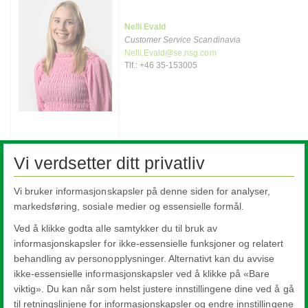
Nelli Evald
Customer Service Scandinavia
Nelli.Evald@se.nsg.com
Tlf.: +46 35-153005
Vi verdsetter ditt privatliv
Arkitektur glass
Vi bruker informasjonskapsler på denne siden for analyser,
markedsføring, sosiale medier og essensielle formål.
Oslo
Elverum
Ved å klikke godta alle samtykker du til bruk av
informasjonskapsler for ikke-essensielle funksjoner og relatert
Stavanger
behandling av personopplysninger. Alternativt kan du avvise
Halmstad
ikke-essensielle informasjonskapsler ved å klikke på «Bare
viktig». Du kan når som helst justere innstillingene dine ved å gå
Skierniewice
til retningslinjene for informasjonskapsler og endre innstillingene