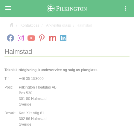

Kontakt oss
Arkitektur glass
Halmstad
Halmstad
Teknisk rådgivning, kundeservice og salg av planglass
Tlf:
+46 35 153000
Post:
Pilkington Floatglas AB
Box 530
301 80 Halmstad
Sverige
Besøk:
Karl XI:s väg 61
302 96 Halmstad
Sverige