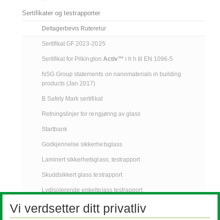
Sertifikater og testrapporter
Deltagerbevis Ruteretur
Sertifikat GF 2023-2025
Sertifikat for Pilkington
Activ™
i h h til EN 1096-5
NSG Group statements on nanomaterials in building
products (Jan 2017)
B Safety Mark sertifikat
Retningslinjer for rengjøring av glass
Startbank
Godkjennelse sikkerhetsglass
Laminert sikkerhetsglass, testrapport
Skuddsikkert glass testrapport
Lydisolerende enkeltglass testrapport
Vi verdsetter ditt privatliv
Lydisolerende to-lags isolerglass testrapport