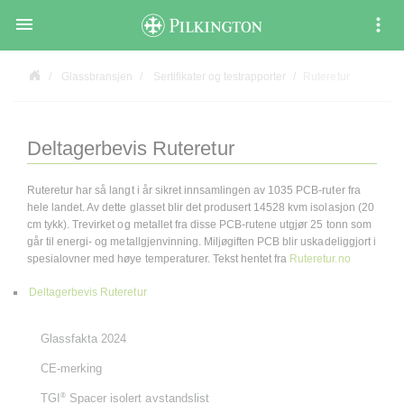

Glassbransjen
Sertifikater og testrapporter
Ruteretur
Deltagerbevis Ruteretur
Ruteretur har så langt i år sikret innsamlingen av 1035 PCB-ruter fra
hele landet. Av dette glasset blir det produsert 14528 kvm isolasjon (20
cm tykk). Trevirket og metallet fra disse PCB-rutene utgjør 25 tonn som
går til energi- og metallgjenvinning. Miljøgiften PCB blir uskadeliggjort i
spesialovner med høye temperaturer. Tekst hentet fra
Ruteretur.no
Deltagerbevis Ruteretur
Glassfakta 2024
CE-merking
®
TGI
Spacer isolert avstandslist