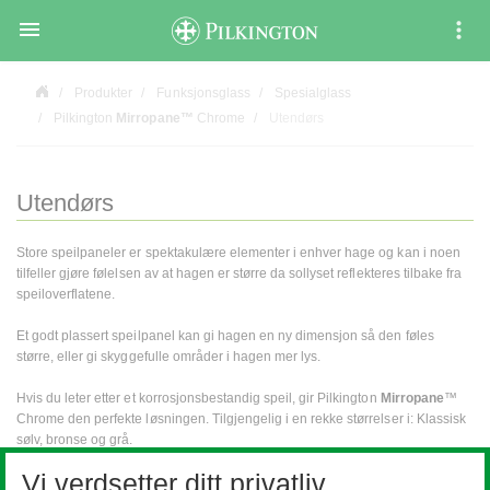

Produkter
Funksjonsglass
Spesialglass
Pilkington
Mirropane™
Chrome
Utendørs
Utendørs
Store speilpaneler er spektakulære elementer i enhver hage og kan i noen
tilfeller gjøre følelsen av at hagen er større da sollyset reflekteres tilbake fra
speiloverflatene.
Et godt plassert speilpanel kan gi hagen en ny dimensjon så den føles
større, eller gi skyggefulle områder i hagen mer lys.
Hvis du leter etter et korrosjonsbestandig speil, gir Pilkington
Mirropane
™
Chrome den perfekte løsningen. Tilgjengelig i en rekke størrelser i: Klassisk
sølv, bronse og grå.
Vi verdsetter ditt privatliv