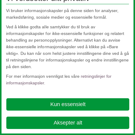
Vi bruker informasjonskapsler på denne siden for analyser,
markedsføring, sosiale medier og essensielle formål.
Ved å klikke godta alle samtykker du til bruk av
Nippon Sheet Glass Co., Ltd.
informasjonskapsler for ikke-essensielle funksjoner og relatert
Head Office - 3-5-27 Mita Minato-ku Tokyo
behandling av personopplysninger. Alternativt kan du avvise
About this site
Cookie Policy
Ethics and Compliance Hotline
Legal
ikke-essensielle informasjonskapsler ved å klikke på «Bare
Notice
Privacy Policy

viktig». Du kan når som helst justere innstillingene dine ved å gå
til retningslinjene for informasjonskapsler og endre innstillingene
© Copyright 2026
på den siden.
For mer informasjon vennligst les våre
retningslinjer for
informasjonskapsler
.
Kun essensielt
Aksepter alt