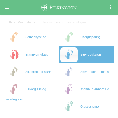

Produkter
Funksjonsglass
Støyreduksjon
Solbeskyttelse
Energisparing
Brannvernglass
Støyreduksjon
Sikkerhet og sikring
Selvrensende glass
Dekorglass og
Optimal gjennomsikt
fasadeglass
Glassystemer