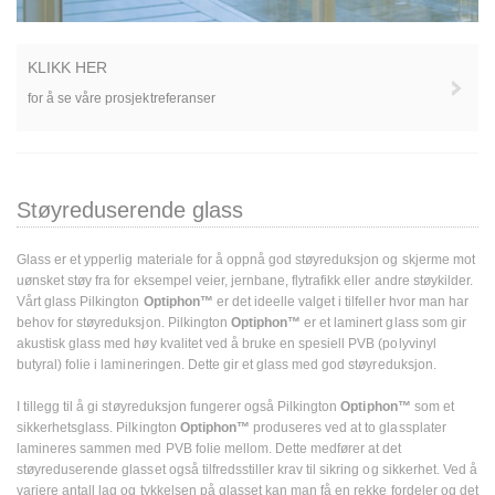
KLIKK HER
for å se våre prosjektreferanser
Støyreduserende glass
Glass er et ypperlig materiale for å oppnå god støyreduksjon og skjerme mot
uønsket støy fra for eksempel veier, jernbane, flytrafikk eller andre støykilder.
Vårt glass Pilkington
Optiphon™
er det ideelle valget i tilfeller hvor man har
behov for støyreduksjon. Pilkington
Optiphon™
er et laminert glass som gir
akustisk glass med høy kvalitet ved å bruke en spesiell PVB (polyvinyl
butyral) folie i lamineringen. Dette gir et glass med god støyreduksjon.
I tillegg til å gi støyreduksjon fungerer også Pilkington
Optiphon™
som et
sikkerhetsglass. Pilkington
Optiphon™
produseres ved at to glassplater
lamineres sammen med PVB folie mellom. Dette medfører at det
støyreduserende glasset også tilfredsstiller krav til sikring og sikkerhet. Ved å
variere antall lag og tykkelsen på glasset kan man få en rekke fordeler og det