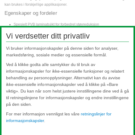
kan brukes i forskjellige applikasjoner.
Egenskaper og fordeler
Spesielt PVB laminatsjikt for forbedret støyreduksjon
Alle produkter tilfredsstiller krav til personsikkerhet ved sammenstøt, og
Vi verdsetter ditt privatliv
kan klassifiseres som minst 1(B)1 etter NS EN 12600
Kan også oppfylle krav til sikring mot hærverk med klassifisering iht. NS
EN 356
Vi bruker informasjonskapsler på denne siden for analyser,
Forblir intakt og knuser trygt, og reduserer dermed risikoen for alvorlig
markedsføring, sosiale medier og essensielle formål.
skade
Ved å klikke godta alle samtykker du til bruk av
Det er tilgjengelig i kombinasjon med andre produkter som Pilkington
Activ™
, selvrensende glass
informasjonskapsler for ikke-essensielle funksjoner og relatert
Høyere ytelse kan oppnås ved å bruke Pilkington
Optiphon™
i to- eller
behandling av personopplysninger. Alternativt kan du avvise
trelags isolerruter
ikke-essensielle informasjonskapsler ved å klikke på «Bare
viktig». Du kan når som helst justere innstillingene dine ved å gå
til retningslinjene for informasjonskapsler og endre innstillingene
Pilkington
Optiphon™
på den siden.
For mer informasjon vennligst les våre
retningslinjer for
informasjonskapsler
.
Nippon Sheet Glass Co., Ltd.