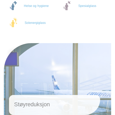
Helse og hygiene
Spesialglass
Solenergiglass
Støyreduksjon