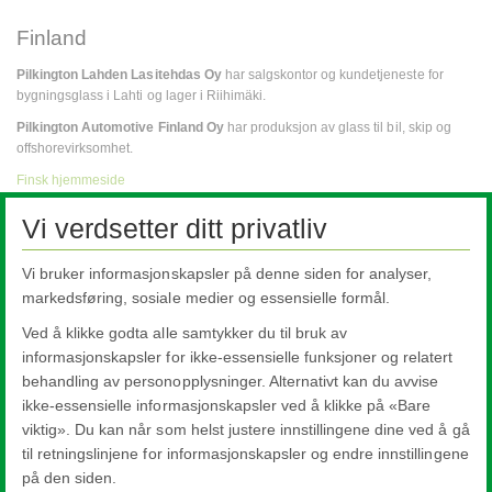
Finland
Pilkington Lahden Lasitehdas Oy
har salgskontor og kundetjeneste for
bygningsglass i Lahti og lager i Riihimäki.
Pilkington Automotive Finland Oy
har produksjon av glass til bil, skip og
offshorevirksomhet.
Finsk hjemmeside
Vi verdsetter ditt privatliv
Global
Vil du vite mer om vår globale virksomhet, besøk
www.pilkington.com
Vi bruker informasjonskapsler på denne siden for analyser,
markedsføring, sosiale medier og essensielle formål.
NSG Group Norden
Ved å klikke godta alle samtykker du til bruk av
informasjonskapsler for ikke-essensielle funksjoner og relatert
Pilkington Norge AS
behandling av personopplysninger. Alternativt kan du avvise
Hva er glass?
ikke-essensielle informasjonskapsler ved å klikke på «Bare
viktig». Du kan når som helst justere innstillingene dine ved å gå
Åpenhetsloven
til retningslinjene for informasjonskapsler og endre innstillingene
på den siden.