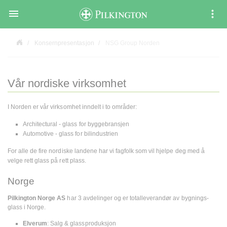

Konsernpresentasjon
NSG Group Norden
Vår nordiske virksomhet
I Norden er vår virksomhet inndelt i to områder:
Architectural - glass for byggebransjen
Automotive - glass for bilindustrien
For alle de fire nordiske landene har vi fagfolk som vil hjelpe deg med å
velge rett glass på rett plass.
Norge
Pilkington Norge AS
har 3 avdelinger og er totalleverandør av bygnings-
glass i Norge.
Elverum
: Salg & glassproduksjon