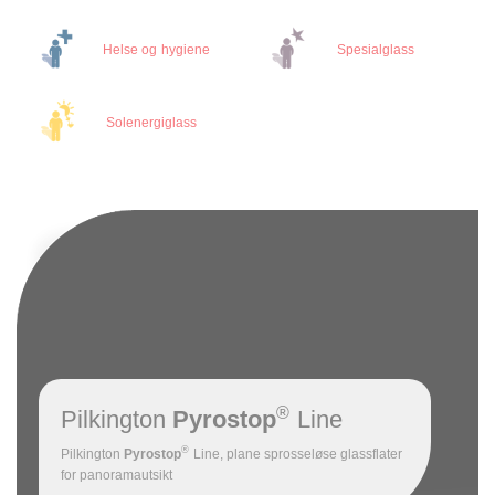
Helse og hygiene
Spesialglass
Solenergiglass
®
Pilkington
Pyrostop
Line
®
Pilkington
Pyrostop
Line, plane sprosseløse glassflater
for panoramautsikt