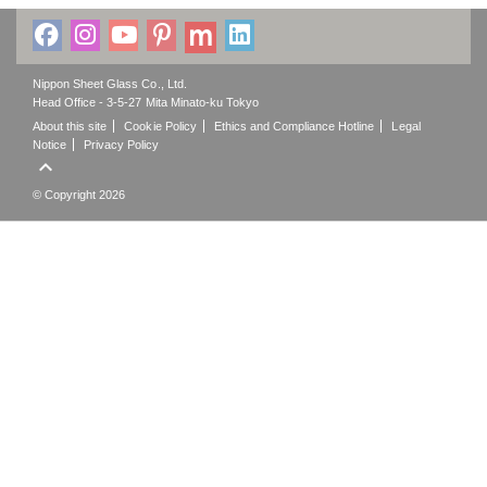
Nippon Sheet Glass Co., Ltd.
Head Office - 3-5-27 Mita Minato-ku Tokyo
About this site
Cookie Policy
Ethics and Compliance Hotline
Legal
Notice
Privacy Policy

© Copyright 2026