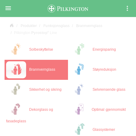

Produkter
Funksjonsglass
Brannvernglass
®
Pilkington
Pyrostop
Line
Solbeskyttelse
Energisparing
Brannvernglass
Støyreduksjon
Sikkerhet og sikring
Selvrensende glass
Dekorglass og
Optimal gjennomsikt
fasadeglass
Glassystemer