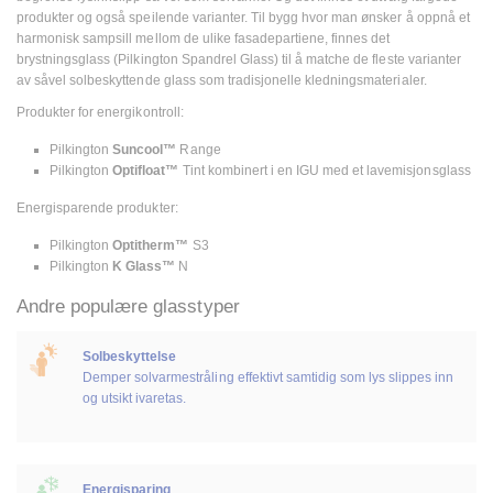
produkter og også speilende varianter. Til bygg hvor man ønsker å oppnå et
harmonisk sampsill mellom de ulike fasadepartiene, finnes det
brystningsglass (Pilkington Spandrel Glass) til å matche de fleste varianter
av såvel solbeskyttende glass som tradisjonelle kledningsmaterialer.
Produkter for energikontroll:
Pilkington
Suncool™
Range
Pilkington
Optifloat™
Tint kombinert i en IGU med et lavemisjonsglass
Energisparende produkter:
Pilkington
Optitherm™
S3
Pilkington
K Glass™
N
Andre populære glasstyper
Solbeskyttelse
Demper solvarmestråling effektivt samtidig som lys slippes inn
og utsikt ivaretas.
Energisparing