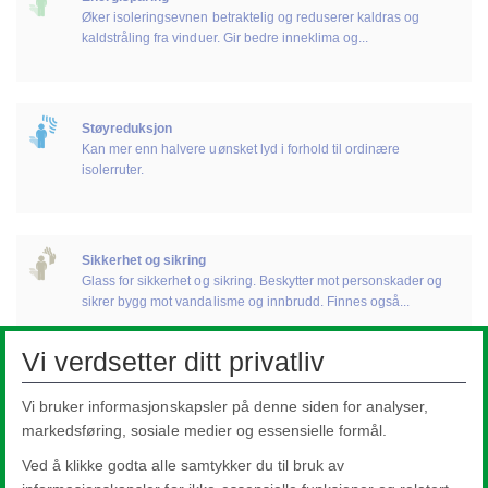
Øker isoleringsevnen betraktelig og reduserer kaldras og
kaldstråling fra vinduer. Gir bedre inneklima og...
Støyreduksjon
Kan mer enn halvere uønsket lyd i forhold til ordinære
isolerruter.
Sikkerhet og sikring
Glass for sikkerhet og sikring. Beskytter mot personskader og
sikrer bygg mot vandalisme og innbrudd. Finnes også...
Vi verdsetter ditt privatliv
Selvrensende glass
Vi bruker informasjonskapsler på denne siden for analyser,
Holdes rent av naturens egne krefter. Dagslys og regn er det
markedsføring, sosiale medier og essensielle formål.
som skal til for å holde glasset rent for organisk...
Ved å klikke godta alle samtykker du til bruk av