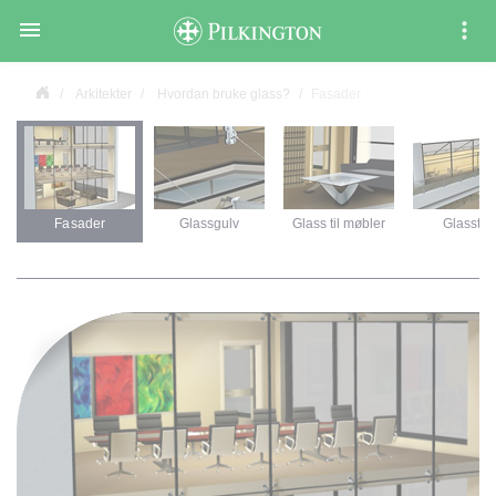

Arkitekter
Hvordan bruke glass?
Fasader
Fasader
Glassgulv
Glass til møbler
Glasstak