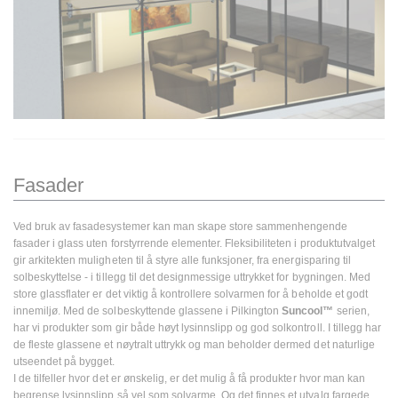
Fasader
Ved bruk av fasadesystemer kan man skape store sammenhengende
fasader i glass uten forstyrrende elementer. Fleksibiliteten i produktutvalget
gir arkitekten muligheten til å styre alle funksjoner, fra energisparing til
solbeskyttelse - i tillegg til det designmessige uttrykket for bygningen. Med
store glassflater er det viktig å kontrollere solvarmen for å beholde et godt
innemiljø. Med de solbeskyttende glassene i Pilkington
Suncool™
serien,
har vi produkter som gir både høyt lysinnslipp og god solkontroll. I tillegg har
de fleste glassene et nøytralt uttrykk og man beholder dermed det naturlige
utseendet på bygget.
I de tilfeller hvor det er ønskelig, er det mulig å få produkter hvor man kan
begrense lysinnslipp så vel som solvarme. Og det finnes et utvalg fargede