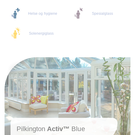
Helse og hygiene
Spesialglass
Solenergiglass
Pilkington
Activ™
Blue