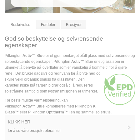
Beskrivelse
Fordeler
Brosjyrer
God solbeskyttelse og selvrensende
egenskaper
Pilkington
Activ™
Blue er et gjennomfarget blått glass med selvrensende og
solbeskyttende egenskaper. Pilkington
Activ™
Blue er et glass som er
utmerket å benytte på overflater som er vanskelig å komme til for å gjøre
rene. Det bruker dagslys og
regnvann for å bryte ned og
skylle vekk organisk smuss fra glassflaten. Den
karakteristiske blå fargen bidrar også til å reduseres
solstrålene samtidig som lystransmisjonen er utmerket.
For beste mulige varmeisolering, kan
Pilkington
Activ™
Blue kombineres med Pilkington
K
Glass™
eller Pilkington
Optitherm™
i en og samme isolerrute.
KLIKK HER
for å se våre prosjektreferanser