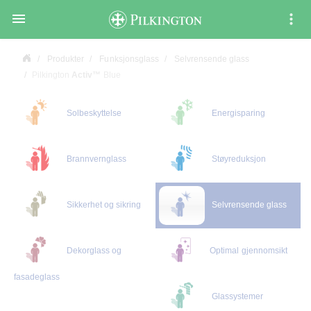

Produkter
Funksjonsglass
Selvrensende glass
Pilkington
Activ™
Blue
Solbeskyttelse
Energisparing
Brannvernglass
Støyreduksjon
Sikkerhet og sikring
Selvrensende glass
Dekorglass og
Optimal gjennomsikt
fasadeglass
Glassystemer