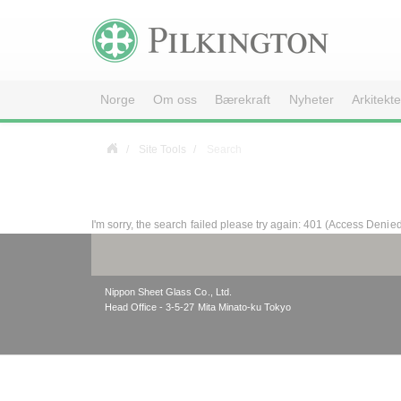
Norge
Om oss
Bærekraft
Nyheter
Arkitekte
Site Tools
Search
I'm sorry, the search failed please try again: 401 (Access Denie
Nippon Sheet Glass Co., Ltd.
Head Office - 3-5-27 Mita Minato-ku Tokyo