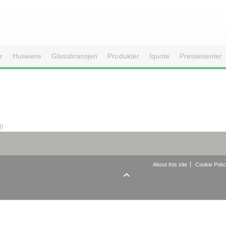
r
Huseiere
Glassbransjen
Produkter
Iquote
Pressesenter
d)
About this site
Cookie Poli
