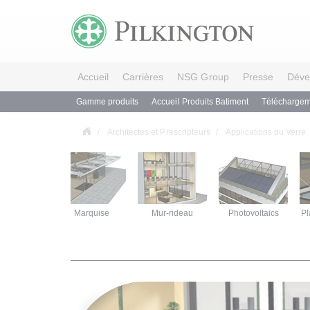
Accueil
Carrières
NSG Group
Presse
Déve
Gamme produits
Accueil Produits Batiment
Téléchargem
Architectes et Prescripteurs
Applications du Verre
es en verre
Marquise
Mur-rideau
Photovoltaics
Pl