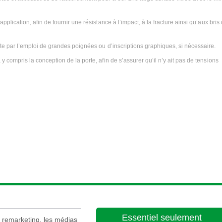
application, afin de fournir une résistance à l’impact, à la fracture ainsi qu’aux bris
orte par l’emploi de grandes poignées ou d’inscriptions graphiques, si nécessaire.
 y compris la conception de la porte, afin de s’assurer qu’il n’y ait pas de tensions
Autonettoyant
Essentiel seulement
e remarketing, les médias
mpact,
Verre autonettoyant pour des fenêtres toujours propres, t