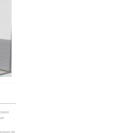
ission
 un
minimum de