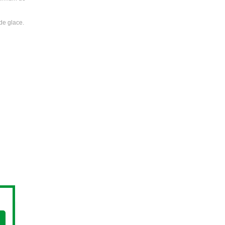
 de glace.
oute