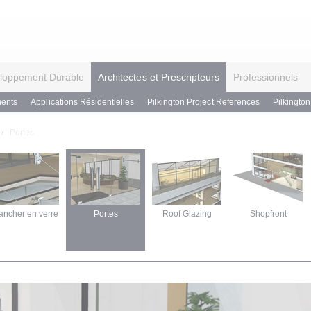
loppement Durable
Architectes et Prescripteurs
Professionnels
ents
Applications Résidentielles
Pilkington Project References
Pilkingto
Portes
ancher en verre
Portes
Roof Glazing
Shopfront