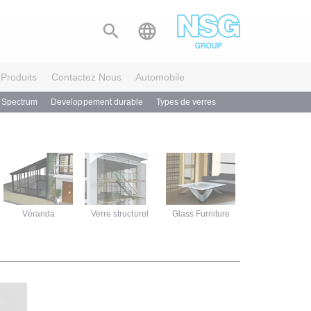


Produits
Contactez Nous
Automobile
n Spectrum
Developpement durable
Types de verres
Véranda
Verre structurel
Glass Furniture