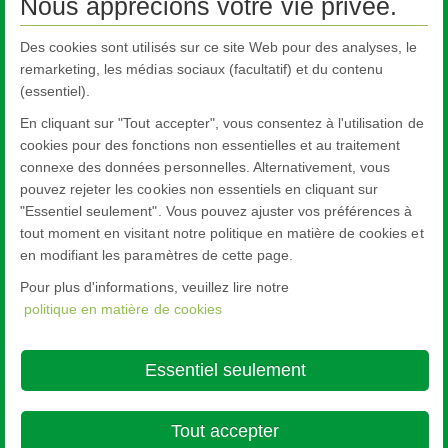
Nous apprécions votre vie privée.
FAQs
Newsletter
Des cookies sont utilisés sur ce site Web pour des analyses, le
remarketing, les médias sociaux (facultatif) et du contenu
Developpement durable
(essentiel).
Surcharge énergétique
En cliquant sur "Tout accepter", vous consentez à l'utilisation de
Glossaire
cookies pour des fonctions non essentielles et au traitement
connexe des données personnelles. Alternativement, vous
Nous contacter
pouvez rejeter les cookies non essentiels en cliquant sur
NSG
TEC™
"Essentiel seulement". Vous pouvez ajuster vos préférences à
tout moment en visitant notre politique en matière de cookies et
en modifiant les paramètres de cette page.
Pour plus d'informations, veuillez lire notre
politique en matière de cookies
Nippon Sheet Glass Co., Ltd.
Head Office - 3-5-27 Mita Minato-ku Tokyo
Essentiel seulement
About this site
Cookie Policy
Ethics and Compliance Hotline
Legal
Notice
Privacy Policy

Tout accepter
© Copyright 2026