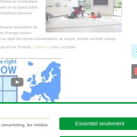
erformance énergétique
aires et au grand public
 énergétique peuvent
fabricants européens de
de l'énergie solaire,
n au-delà des termes élémentaires, de simple, double ou triple vitrage.
rope et sur Youtube.
Cliquez ici
pour y accéder.
ce et verre à valeur ajoutée peuvent jouer un rôle essentiel dans la
l'UE et encourage les mécanismes ambitieux pour soutenir le marché à
Essentiel seulement
e remarketing, les médias
nt énergétique.
 ici
.