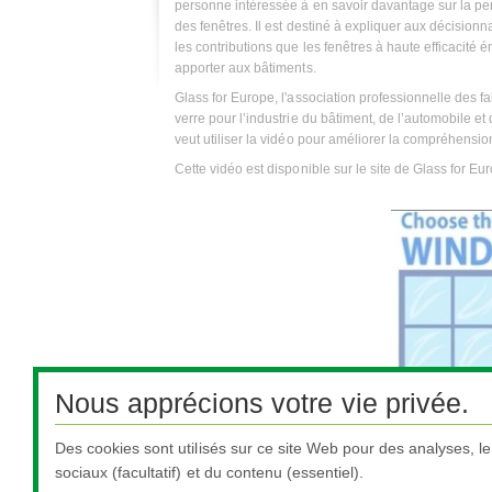
personne intéressée à en savoir davantage sur la p
des fenêtres. Il est destiné à expliquer aux décisionn
les contributions que les fenêtres à haute efficacité
apporter aux bâtiments.
Glass for Europe, l'association professionnelle des 
verre pour l’industrie du bâtiment, de l’automobile et 
veut utiliser la vidéo pour améliorer la compréhensio
Cette vidéo est disponible sur le site de Glass for Eu
Nous apprécions votre vie privée.
Glass for Europe croit fermement que haute performan
réalisation des objectifs d'économies d'énergie de 
Des cookies sont utilisés sur ce site Web pour des analyses, l
l'adoption des technologies de verre à haut rendeme
sociaux (facultatif) et du contenu (essentiel).
Pour plus d'informations sur Glass for Europe,
cliquez